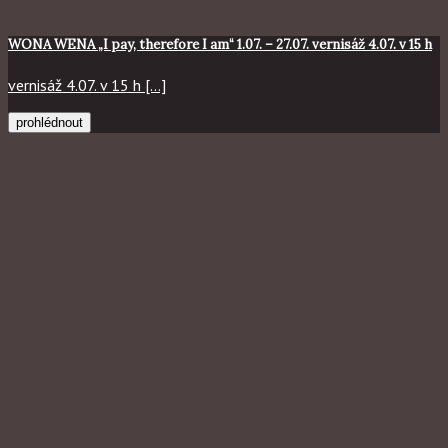
WONA WENA „I pay, therefore I am“ 1.07. – 27.07. vernisáž 4.07. v 15 h
vernisáž 4.07. v 15 h [...]
prohlédnout