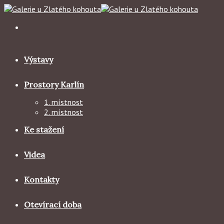
Skip
to
content
Výstavy
Prostory Karlín
1. místnost
2. místnost
Ke stažení
Videa
Kontakty
Otevírací doba