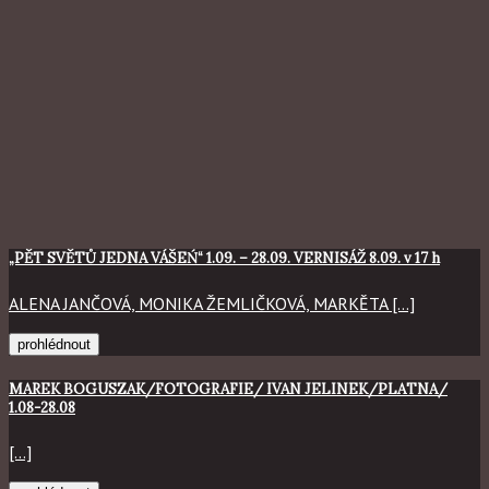
„PĚT SVĚTŮ JEDNA VÁŠEŃ“ 1.09. – 28.09. VERNISÁŽ 8.09. v 17 h
ALENA JANČOVÁ, MONIKA ŽEMLIČKOVÁ, MARKĚTA [...]
prohlédnout
MAREK BOGUSZAK/FOTOGRAFIE/ IVAN JELINEK/PLATNA/
1.08-28.08
[...]