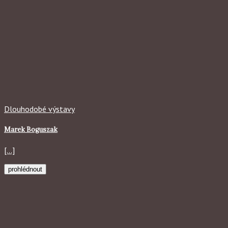
Dlouhodobé výstavy
Marek Boguszak
[...]
prohlédnout