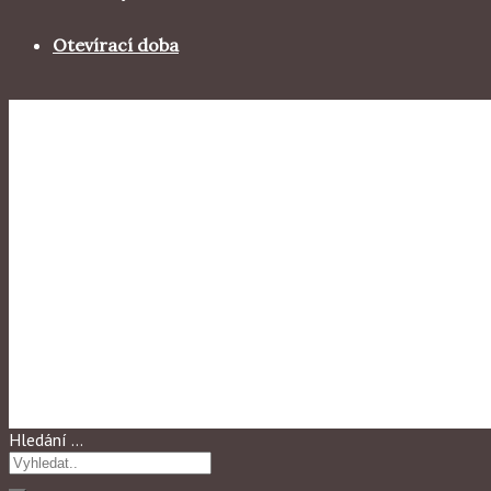
Otevírací doba
Dlouhodobé výstavy
Marek Boguszak
Hledání …