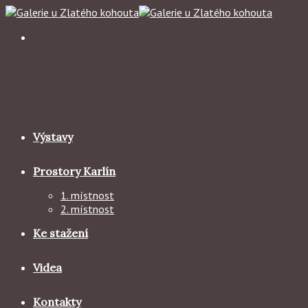
Skip
to
content
Výstavy
Prostory Karlín
1. místnost
2. místnost
Ke stažení
Videa
Kontakty