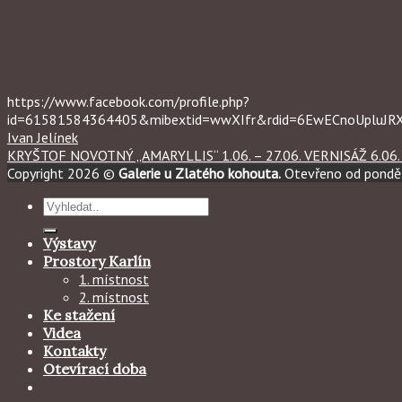
https://www.facebook.com/profile.php?
id=61581584364405&mibextid=wwXIfr&rdid=6EwECnoUpluJ
Ivan Jelínek
KRYŠTOF NOVOTNÝ „AMARYLLIS“ 1.06. – 27.06. VERNISÁŽ 6.06. 
Copyright 2026 ©
Galerie u Zlatého kohouta.
Otevřeno od ponděl
Hledat:
Výstavy
Prostory Karlín
1. místnost
2. místnost
Ke stažení
Videa
Kontakty
Otevírací doba