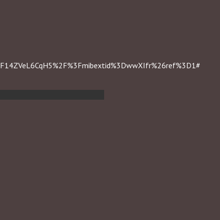
%2F14ZVeL6CqH5%2F%3Fmibextid%3DwwXIfr%26ref%3D1#