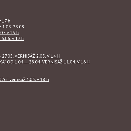
 17 h
1.08-28.08
07. v 15 h
.06. v 17 h
27.05. VERNISÁŽ 2.05. V 14 H
OD 1.04. – 28.04. VERNISAŽ 11.04. V 16 H
“ vernisáž 3.03. v 18 h