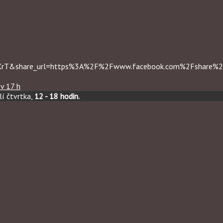
RXrT&share_url=https%3A%2F%2Fwww.facebook.com%2Fshare
v 17 h
í čtvrtka,
12 - 18 hodin.