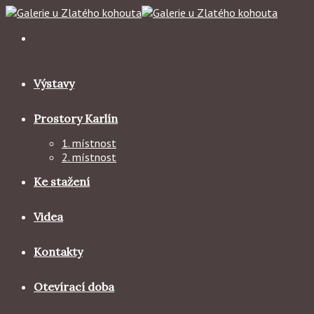
Skip
to
content
Výstavy
Prostory Karlín
1. místnost
2. místnost
Ke stažení
Videa
Kontakty
Otevírací doba