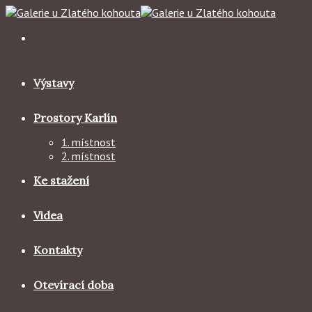
Skip
to
content
Výstavy
Prostory Karlín
1. místnost
2. místnost
Ke stažení
Videa
Kontakty
Otevírací doba