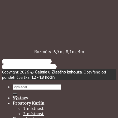
Rozměry: 6,5m, 8,1m, 4m
Světlá místnost (1. prostor)
Kamenná místnost (3. prostor)
Copyright 2026 ©
Galerie u Zlatého kohouta.
Otevřeno od
pondělí čtvrtka,
12 - 18 hodin.
Hledat:
Výstavy
Prostory Karlín
1. místnost
2. místnost