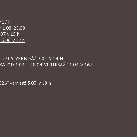
 17 h
1.08-28.08
07. v 15 h
.06. v 17 h
27.05. VERNISÁŽ 2.05. V 14 H
OD 1.04. – 28.04. VERNISAŽ 11.04. V 16 H
“ vernisáž 3.03. v 18 h