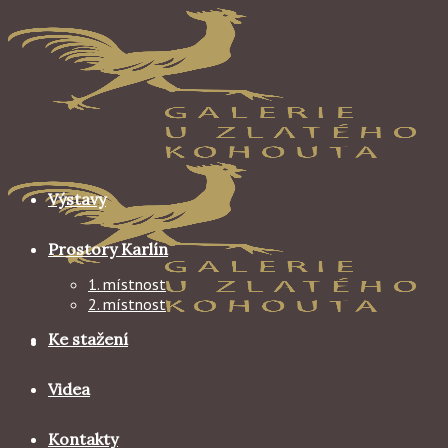
Skip
to
content
Výstavy
Prostory Karlín
1. místnost
2. místnost
Ke stažení
Videa
Kontakty