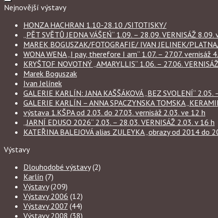
Nejnovější výstavy
HONZA HACHRAN 1.10-28.10 /SITOTISKY/
„PĚT SVĚTŮ JEDNA VÁŠEŃ“ 1.09. – 28.09. VERNISÁŽ 8.09. v
MAREK BOGUSZAK/FOTOGRAFIE/ IVAN JELINEK/PLATNA/ 
WONA WENA „I pay, therefore I am“ 1.07. – 27.07. vernisáž 4.
KRYŠTOF NOVOTNÝ „AMARYLLIS“ 1.06. – 27.06. VERNISÁŽ 6
Marek Boguszak
Ivan Jelínek
GALERIE KARLÍN: JANA KAŠŠÁKOVÁ „BEZ SVOLENÍ“ 2.05. – 
GALERIE KARLÍN – ANNA SPACZYNSKA TOMSKA „KERAMIKA“ 
výstava 1.KŠPA od 2.03. do 27.03. vernisáž 2.03. ve 12 h
„JARNÍ EDUSO 2026“ 2.03. – 28.03. VERNISÁŽ 2.03. v 16 h
KATEŘINA BALEJOVÁ alias ZULEYKA „obrazy od 2014 do 2026
Výstavy
Dlouhodobé výstavy
(2)
Karlín
(7)
Výstavy
(209)
Výstavy 2006
(12)
Výstavy 2007
(44)
Výstavy 2008
(38)