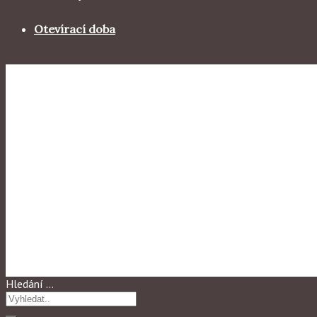
Otevírací doba
Výstavy 2008
MALBA NA HEDVABI
Hledání …