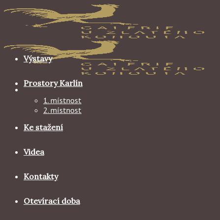
Skip
to
content
Výstavy
Prostory Karlín
1. místnost
2. místnost
Ke stažení
Videa
Kontakty
Otevírací doba