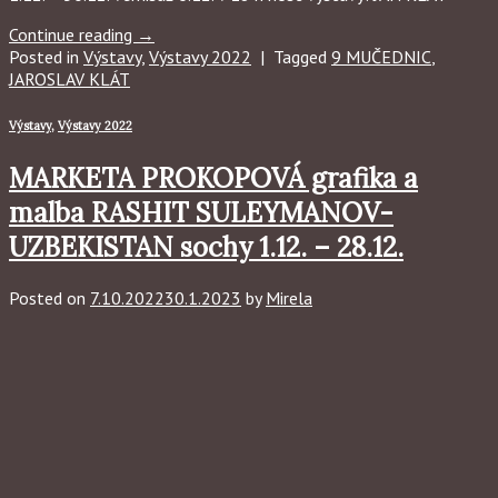
Continue reading
→
Posted in
Výstavy
,
Výstavy 2022
|
Tagged
9 MUČEDNIC
,
JAROSLAV KLÁT
Výstavy
,
Výstavy 2022
MARKETA PROKOPOVÁ grafika a
malba RASHIT SULEYMANOV-
UZBEKISTAN sochy 1.12. – 28.12.
Posted on
7.10.2022
30.1.2023
by
Mirela