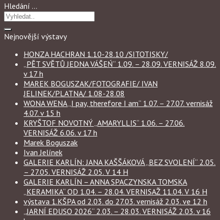
Hledání …
Nejnovější výstavy
HONZA HACHRAN 1.10-28.10 /SITOTISKY/
„PĚT SVĚTŮ JEDNA VÁŠEŃ“ 1.09. – 28.09. VERNISÁŽ 8.09.
v 17 h
MAREK BOGUSZAK/FOTOGRAFIE/ IVAN
JELINEK/PLATNA/ 1.08-28.08
WONA WENA „I pay, therefore I am“ 1.07. – 27.07. vernisáž
4.07. v 15 h
KRYŠTOF NOVOTNÝ „AMARYLLIS“ 1.06. – 27.06.
VERNISÁŽ 6.06. v 17 h
Marek Boguszak
Ivan Jelínek
GALERIE KARLÍN: JANA KAŠŠÁKOVÁ „BEZ SVOLENÍ“ 2.05.
– 27.05. VERNISÁŽ 2.05. V 14 H
GALERIE KARLÍN – ANNA SPACZYNSKA TOMSKA
„KERAMIKA“ OD 1.04. – 28.04. VERNISAŽ 11.04. V 16 H
výstava 1.KŠPA od 2.03. do 27.03. vernisáž 2.03. ve 12 h
„JARNÍ EDUSO 2026“ 2.03. – 28.03. VERNISÁŽ 2.03. v 16