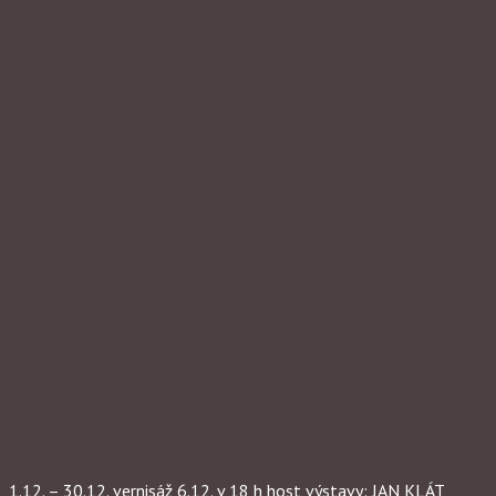
1.12. – 30.12. vernisáž 6.12. v 18 h host výstavy: JAN KLÁT