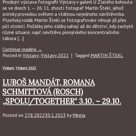
Prodejní výstava fotografií Výstavy v galerii U Zlatého kohouta
se ve dnech 1. — 26. 11. zhostí fotograf Martin Štekl, jehož
snímky provedou světem a vtáhnou nejednoho návštěvníka.
Plzeňský rodák Martin Štekl se fotografování věnuje již přes
půl století. Počátky jeho záliby sahají až do dětství, kdy zachytil
různé situace, např. návštěvu pionýrského koncentračního
tábora […]
Continue reading
→
Posted in
Výstavy
,
Výstavy 2022
|
Tagged
MARTIN ŠTEKL
Výstavy
,
Výstavy 2022
LUBOŠ MANDÁT, ROMANA
SCHMITTOVÁ (ROSCH)
„SPOLU/TOGETHER“ 3.10. – 29.10.
Posted on
27.8.2022
30.1.2023
by
Mirela