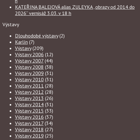
h
KATEŘINA BALEJOVÁ alias ZULEYKA „obrazy od 2014 do
2026“ vernisáž 3.03. v 18 h
Výstavy
Dlouhodobé výstavy
(2)
Karlín
(7)
Výstavy
(209)
Výstavy 2006
(12)
Výstavy 2007
(44)
Výstavy 2008
(38)
Výstavy 2009
(31)
Výstavy 2010
(31)
Výstavy 2011
(28)
Výstavy 2012
(28)
Výstavy 2013
(26)
Výstavy 2014
(31)
Výstavy 2015
(33)
Výstavy 2016
(37)
Výstavy 2017
(34)
Výstavy 2018
(27)
Výstavy 2019
(25)