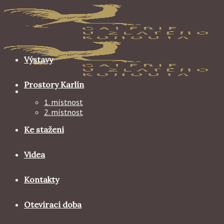
Skip
to
content
Výstavy
Prostory Karlín
1. místnost
2. místnost
Ke stažení
Videa
Kontakty
Otevírací doba