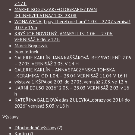
v 17 h
MAREK BOGUSZAK/FOTOGRAFIE/ IVAN
JELINEK/PLATNA/ 1.08-28.08
WONA WENA „I pay, therefore I am“ 1.07. – 27.07. vernisáž
4.07. v 15 h
KRYŠTOF NOVOTNÝ „AMARYLLIS“ 1.06. – 27.06.
VERNISÁŽ 6.06. v 17 h
Marek Boguszak
Ivan Jelínek
GALERIE KARLÍN: JANA KAŠŠÁKOVÁ „BEZ SVOLENÍ“ 2.05.
– 27.05. VERNISÁŽ 2.05. V 14 H
GALERIE KARLÍN – ANNA SPACZYNSKA TOMSKA
„KERAMIKA“ OD 1.04. – 28.04. VERNISAŽ 11.04. V 16 H
výstava 1.KŠPA od 2.03. do 27.03. vernisáž 2.03. ve 12 h
„JARNÍ EDUSO 2026“ 2.03. – 28.03. VERNISÁŽ 2.03. v 16
h
KATEŘINA BALEJOVÁ alias ZULEYKA „obrazy od 2014 do
2026“ vernisáž 3.03. v 18 h
Výstavy
Dlouhodobé výstavy
(2)
Karlín
(7)