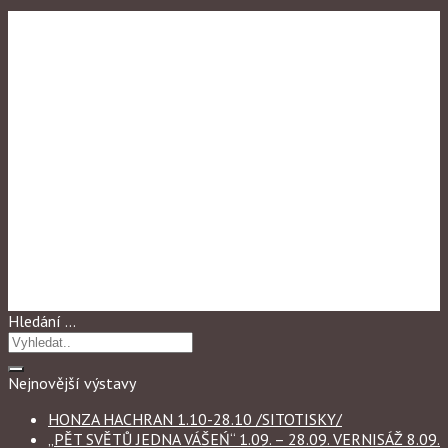
Výstavy 2009
BLACK IN WHITE
Hledání …
Nejnovější výstavy
HONZA HACHRAN 1.10-28.10 /SITOTISKY/
„PĚT SVĚTŮ JEDNA VÁŠEŃ“ 1.09. – 28.09. VERNISÁŽ 8.09.