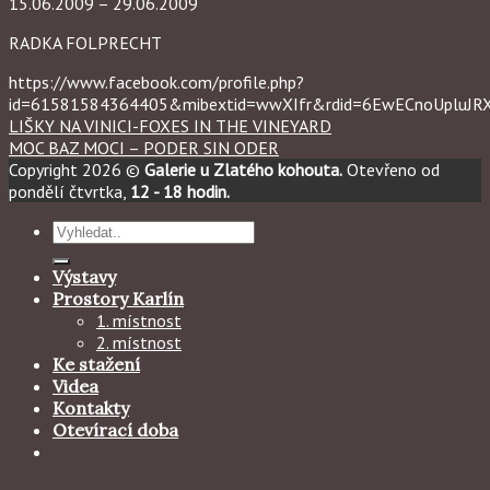
15.06.2009 – 29.06.2009
RADKA FOLPRECHT
https://www.facebook.com/profile.php?
id=61581584364405&mibextid=wwXIfr&rdid=6EwECnoUpluJ
LIŠKY NA VINICI-FOXES IN THE VINEYARD
MOC BAZ MOCI – PODER SIN ODER
Copyright 2026 ©
Galerie u Zlatého kohouta.
Otevřeno od
pondělí čtvrtka,
12 - 18 hodin.
Hledat:
Výstavy
Prostory Karlín
1. místnost
2. místnost
Ke stažení
Videa
Kontakty
Otevírací doba