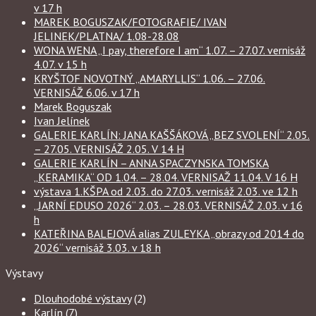
v 17 h
MAREK BOGUSZAK/FOTOGRAFIE/ IVAN
JELINEK/PLATNA/ 1.08-28.08
WONA WENA „I pay, therefore I am“ 1.07. – 27.07. vernisáž
4.07. v 15 h
KRYŠTOF NOVOTNÝ „AMARYLLIS“ 1.06. – 27.06.
VERNISÁŽ 6.06. v 17 h
Marek Boguszak
Ivan Jelínek
GALERIE KARLÍN: JANA KAŠŠÁKOVÁ „BEZ SVOLENÍ“ 2.05.
– 27.05. VERNISÁŽ 2.05. V 14 H
GALERIE KARLÍN – ANNA SPACZYNSKA TOMSKA
„KERAMIKA“ OD 1.04. – 28.04. VERNISAŽ 11.04. V 16 H
výstava 1.KŠPA od 2.03. do 27.03. vernisáž 2.03. ve 12 h
„JARNÍ EDUSO 2026“ 2.03. – 28.03. VERNISÁŽ 2.03. v 16
h
KATEŘINA BALEJOVÁ alias ZULEYKA „obrazy od 2014 do
2026“ vernisáž 3.03. v 18 h
Výstavy
Dlouhodobé výstavy
(2)
Karlín
(7)