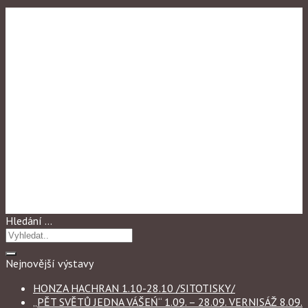
Karlín
KRYŠTOF NOVOTNÝ
„AMARYLLIS“ 1.06. – 27.06.
VERNISÁŽ 6.06. v 17 h
Hledání …
Nejnovější výstavy
HONZA HACHRAN 1.10-28.10 /SITOTISKY/
„PĚT SVĚTŮ JEDNA VÁŠEŃ“ 1.09. – 28.09. VERNISÁŽ 8.09.