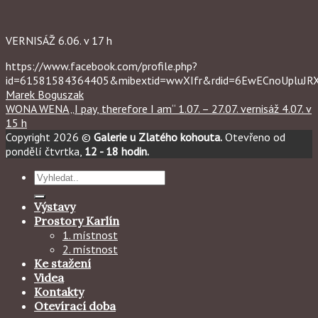
VERNISÁŽ 6.06. v 17 h
https://www.facebook.com/profile.php?
id=61581584364405&mibextid=wwXIfr&rdid=6EwECnoUpluJ
Marek Boguszak
WONA WENA „I pay, therefore I am“ 1.07. – 27.07. vernisáž 4.07. v
15 h
Copyright 2026 ©
Galerie u Zlatého kohouta.
Otevřeno od
pondělí čtvrtka,
12 - 18 hodin.
Hledat:
Výstavy
Prostory Karlín
1. místnost
2. místnost
Ke stažení
Videa
Kontakty
Otevírací doba