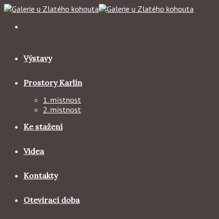
Skip
to
content
Výstavy
Prostory Karlín
1. místnost
2. místnost
Ke stažení
Videa
Kontakty
Otevírací doba