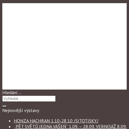
Výstavy 2009
BRAMOU DO JINYH SVĚTŮ
Hledání …
Nejnovější výstavy
HONZA HACHRAN 1.10-28.10 /SITOTISKY/
„PĚT SVĚTŮ JEDNA VÁŠEŃ“ 1.09. – 28.09. VERNISÁŽ 8.09.