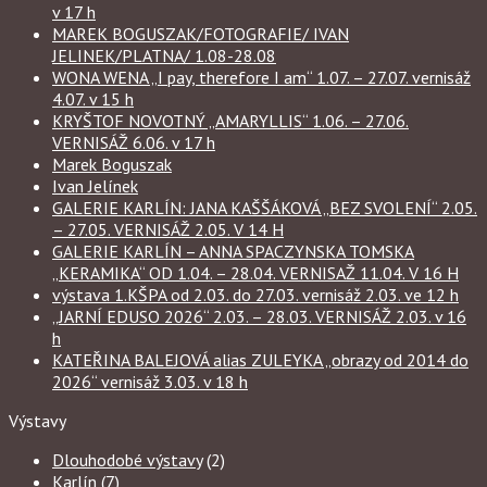
v 17 h
MAREK BOGUSZAK/FOTOGRAFIE/ IVAN
JELINEK/PLATNA/ 1.08-28.08
WONA WENA „I pay, therefore I am“ 1.07. – 27.07. vernisáž
4.07. v 15 h
KRYŠTOF NOVOTNÝ „AMARYLLIS“ 1.06. – 27.06.
VERNISÁŽ 6.06. v 17 h
Marek Boguszak
Ivan Jelínek
GALERIE KARLÍN: JANA KAŠŠÁKOVÁ „BEZ SVOLENÍ“ 2.05.
– 27.05. VERNISÁŽ 2.05. V 14 H
GALERIE KARLÍN – ANNA SPACZYNSKA TOMSKA
„KERAMIKA“ OD 1.04. – 28.04. VERNISAŽ 11.04. V 16 H
výstava 1.KŠPA od 2.03. do 27.03. vernisáž 2.03. ve 12 h
„JARNÍ EDUSO 2026“ 2.03. – 28.03. VERNISÁŽ 2.03. v 16
h
KATEŘINA BALEJOVÁ alias ZULEYKA „obrazy od 2014 do
2026“ vernisáž 3.03. v 18 h
Výstavy
Dlouhodobé výstavy
(2)
Karlín
(7)