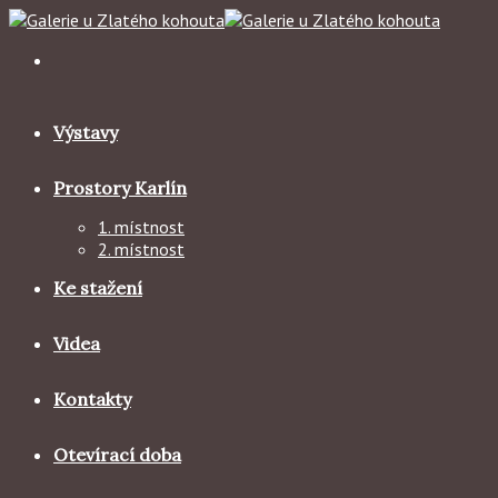
Skip
to
content
Výstavy
Prostory Karlín
1. místnost
2. místnost
Ke stažení
Videa
Kontakty
Otevírací doba