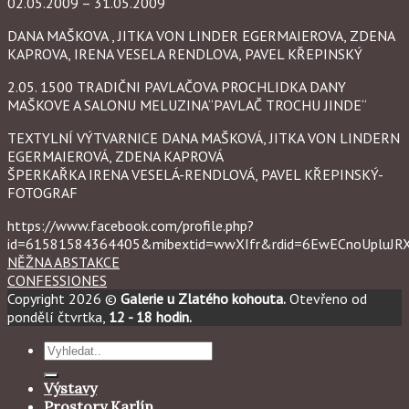
02.05.2009 – 31.05.2009
DANA MAŠKOVA , JITKA VON LINDER EGERMAIEROVA, ZDENA
KAPROVA, IRENA VESELA RENDLOVA, PAVEL KŘEPINSKÝ
2.05. 1500 TRADIČNI PAVLAČOVA PROCHLIDKA DANY
MAŠKOVE A SALONU MELUZINA“PAVLAČ TROCHU JINDE“
TEXTYLNÍ VÝTVARNICE DANA MAŠKOVÁ, JITKA VON LINDERN
EGERMAIEROVÁ, ZDENA KAPROVÁ
ŠPERKAŘKA IRENA VESELÁ-RENDLOVÁ, PAVEL KŘEPINSKÝ-
FOTOGRAF
https://www.facebook.com/profile.php?
id=61581584364405&mibextid=wwXIfr&rdid=6EwECnoUpluJ
NĚŽNA ABSTAKCE
CONFESSIONES
Copyright 2026 ©
Galerie u Zlatého kohouta.
Otevřeno od
pondělí čtvrtka,
12 - 18 hodin.
Hledat:
Výstavy
Prostory Karlín