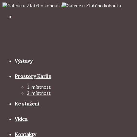
Skip
to
content
Výstavy
Prostory Karlín
1. místnost
2. místnost
Ke stažení
Videa
Kontakty