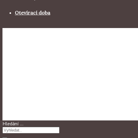
Otevírací doba
Výstavy 2012
ČEKANÍ A JINÁ TICHA … (AT
Hledání …