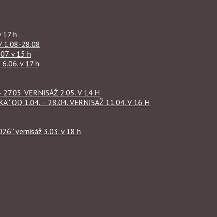
 17 h
1.08-28.08
07. v 15 h
.06. v 17 h
27.05. VERNISÁŽ 2.05. V 14 H
OD 1.04. – 28.04. VERNISAŽ 11.04. V 16 H
“ vernisáž 3.03. v 18 h