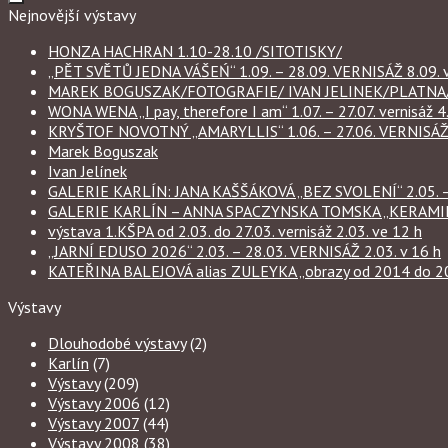
Nejnovější výstavy
HONZA HACHRAN 1.10-28.10 /SITOTISKY/
„PĚT SVĚTŮ JEDNA VÁŠEŃ“ 1.09. – 28.09. VERNISÁŽ 8.09. v
MAREK BOGUSZAK/FOTOGRAFIE/ IVAN JELINEK/PLATNA/ 
WONA WENA „I pay, therefore I am“ 1.07. – 27.07. vernisáž 4.
KRYŠTOF NOVOTNÝ „AMARYLLIS“ 1.06. – 27.06. VERNISÁŽ 6
Marek Boguszak
Ivan Jelínek
GALERIE KARLÍN: JANA KAŠŠÁKOVÁ „BEZ SVOLENÍ“ 2.05. – 
GALERIE KARLÍN – ANNA SPACZYNSKA TOMSKA „KERAMIKA“ 
výstava 1.KŠPA od 2.03. do 27.03. vernisáž 2.03. ve 12 h
„JARNÍ EDUSO 2026“ 2.03. – 28.03. VERNISÁŽ 2.03. v 16 h
KATEŘINA BALEJOVÁ alias ZULEYKA „obrazy od 2014 do 2026
Výstavy
Dlouhodobé výstavy
(2)
Karlín
(7)
Výstavy
(209)
Výstavy 2006
(12)
Výstavy 2007
(44)
Výstavy 2008
(38)