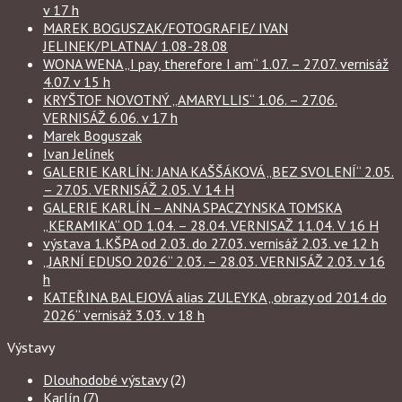
v 17 h
MAREK BOGUSZAK/FOTOGRAFIE/ IVAN
JELINEK/PLATNA/ 1.08-28.08
WONA WENA „I pay, therefore I am“ 1.07. – 27.07. vernisáž
4.07. v 15 h
KRYŠTOF NOVOTNÝ „AMARYLLIS“ 1.06. – 27.06.
VERNISÁŽ 6.06. v 17 h
Marek Boguszak
Ivan Jelínek
GALERIE KARLÍN: JANA KAŠŠÁKOVÁ „BEZ SVOLENÍ“ 2.05.
– 27.05. VERNISÁŽ 2.05. V 14 H
GALERIE KARLÍN – ANNA SPACZYNSKA TOMSKA
„KERAMIKA“ OD 1.04. – 28.04. VERNISAŽ 11.04. V 16 H
výstava 1.KŠPA od 2.03. do 27.03. vernisáž 2.03. ve 12 h
„JARNÍ EDUSO 2026“ 2.03. – 28.03. VERNISÁŽ 2.03. v 16
h
KATEŘINA BALEJOVÁ alias ZULEYKA „obrazy od 2014 do
2026“ vernisáž 3.03. v 18 h
Výstavy
Dlouhodobé výstavy
(2)
Karlín
(7)