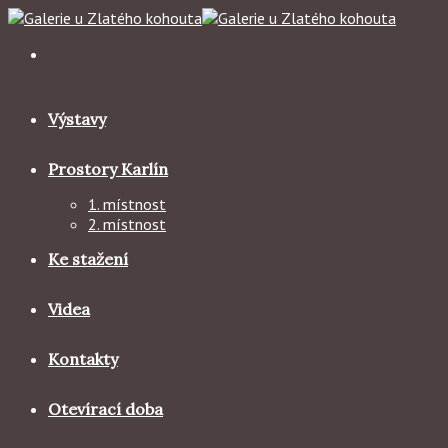
Skip
to
content
Výstavy
Prostory Karlín
1. místnost
2. místnost
Ke stažení
Videa
Kontakty
Otevírací doba