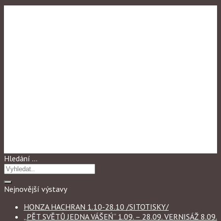
Výstavy 2012
CO MNĚ V ŽIVOTĚ
ZAJIMALO
Hledání …
Nejnovější výstavy
HONZA HACHRAN 1.10-28.10 /SITOTISKY/
„PĚT SVĚTŮ JEDNA VÁŠEŃ“ 1.09. – 28.09. VERNISÁŽ 8.09.