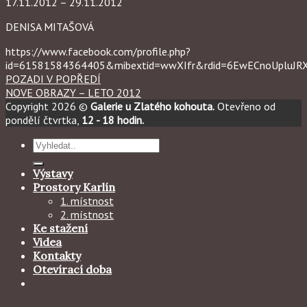
17.11.2012 – 29.11.2012
DENISA MITAŠOVÁ
https://www.facebook.com/profile.php?
id=61581584364405&mibextid=wwXIfr&rdid=6EwECnoUpluJ
POZADI V POPŘEDÍ
NOVE OBRAZY – LETO 2012
Copyright 2026 ©
Galerie u Zlatého kohouta.
Otevřeno od
pondělí čtvrtka,
12 - 18 hodin.
Hledat:
Výstavy
Prostory Karlín
1. místnost
2. místnost
Ke stažení
Videa
Kontakty
Otevírací doba