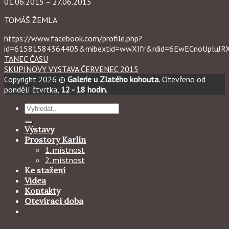
01.06.2015 – 27.06.2015
TOMÁŠ ŽEMLA
https://www.facebook.com/profile.php?
id=61581584364405&mibextid=wwXIfr&rdid=6EwECnoUpluJ
TANEC ČASU
SKUPINOVY VYSTAVA ČERVENEC 2015
Copyright 2026 ©
Galerie u Zlatého kohouta.
Otevřeno od
pondělí čtvrtka,
12 - 18 hodin.
Hledat:
Výstavy
Prostory Karlín
1. místnost
2. místnost
Ke stažení
Videa
Kontakty
Otevírací doba