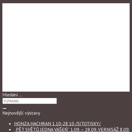
Výstavy 2015
DETAILNÉ
Hledání …
Nejnovější výstavy
HONZA HACHRAN 1.10-28.10 /SITOTISKY/
„PĚT SVĚTŮ JEDNA VÁŠEŃ“ 1.09. – 28.09. VERNISÁŽ 8.09.