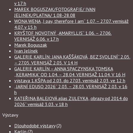
v 17 h
MAREK BOGUSZAK/FOTOGRAFIE/ IVAN
JELINEK/PLATNA/ 1.08-28.08
WONA WENA „I pay, therefore I am“ 1.07. – 27.07. vernisáž
4.07. v 15 h
KRYŠTOF NOVOTNÝ „AMARYLLIS“ 1.06. – 27.06.
VERNISÁŽ 6.06. v 17 h
Marek Boguszak
Ivan Jelínek
GALERIE KARLÍN: JANA KAŠŠÁKOVÁ „BEZ SVOLENÍ“ 2.05.
– 27.05. VERNISÁŽ 2.05. V 14 H
GALERIE KARLÍN – ANNA SPACZYNSKA TOMSKA
„KERAMIKA“ OD 1.04. – 28.04. VERNISAŽ 11.04. V 16 H
výstava 1.KŠPA od 2.03. do 27.03. vernisáž 2.03. ve 12 h
„JARNÍ EDUSO 2026“ 2.03. – 28.03. VERNISÁŽ 2.03. v 16
h
KATEŘINA BALEJOVÁ alias ZULEYKA „obrazy od 2014 do
2026“ vernisáž 3.03. v 18 h
Výstavy
Dlouhodobé výstavy
(2)
Karlín
(7)