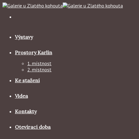
Skip
to
content
Výstavy
Prostory Karlín
1. místnost
2. místnost
Ke stažení
Videa
Kontakty
Otevírací doba