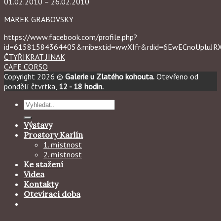
01.02.2010 – 26.02.2010
MAREK GRABOVSKY
https://www.facebook.com/profile.php?
id=61581584364405&mibextid=wwXIfr&rdid=6EwECnoUpluJ
ČTYŘIKRAT JINAK
CAFE CORSO
Copyright 2026 ©
Galerie u Zlatého kohouta.
Otevřeno od
pondělí čtvrtka,
12 - 18 hodin.
Hledat:
Výstavy
Prostory Karlín
1. místnost
2. místnost
Ke stažení
Videa
Kontakty
Otevírací doba