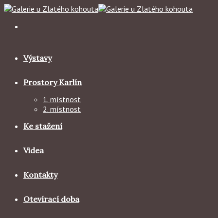
Skip
to
content
Výstavy
Prostory Karlín
1. místnost
2. místnost
Ke stažení
Videa
Kontakty
Otevírací doba