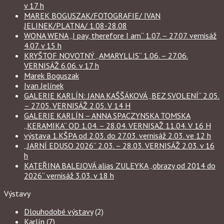
v 17 h
MAREK BOGUSZAK/FOTOGRAFIE/ IVAN
JELINEK/PLATNA/ 1.08-28.08
WONA WENA „I pay, therefore I am“ 1.07. – 27.07. vernisáž
4.07. v 15 h
KRYŠTOF NOVOTNÝ „AMARYLLIS“ 1.06. – 27.06.
VERNISÁŽ 6.06. v 17 h
Marek Boguszak
Ivan Jelínek
GALERIE KARLÍN: JANA KAŠŠÁKOVÁ „BEZ SVOLENÍ“ 2.05.
– 27.05. VERNISÁŽ 2.05. V 14 H
GALERIE KARLÍN – ANNA SPACZYNSKA TOMSKA
„KERAMIKA“ OD 1.04. – 28.04. VERNISAŽ 11.04. V 16 H
výstava 1.KŠPA od 2.03. do 27.03. vernisáž 2.03. ve 12 h
„JARNÍ EDUSO 2026“ 2.03. – 28.03. VERNISÁŽ 2.03. v 16
h
KATEŘINA BALEJOVÁ alias ZULEYKA „obrazy od 2014 do
2026“ vernisáž 3.03. v 18 h
Výstavy
Dlouhodobé výstavy
(2)
Karlín
(7)