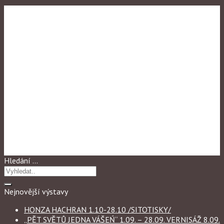
Výstavy 2010
DUELY
Hledání …
Nejnovější výstavy
HONZA HACHRAN 1.10-28.10 /SITOTISKY/
„PĚT SVĚTŮ JEDNA VÁŠEŃ“ 1.09. – 28.09. VERNISÁŽ 8.09.