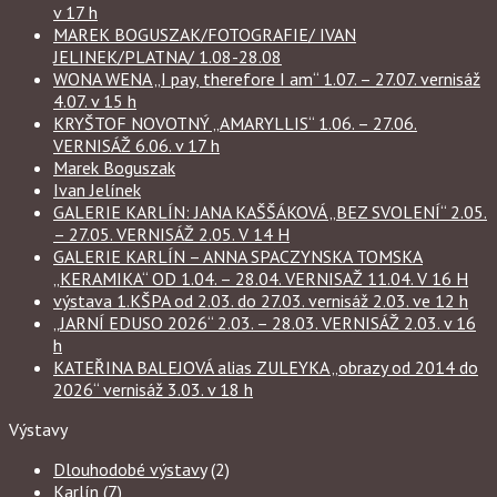
v 17 h
MAREK BOGUSZAK/FOTOGRAFIE/ IVAN
JELINEK/PLATNA/ 1.08-28.08
WONA WENA „I pay, therefore I am“ 1.07. – 27.07. vernisáž
4.07. v 15 h
KRYŠTOF NOVOTNÝ „AMARYLLIS“ 1.06. – 27.06.
VERNISÁŽ 6.06. v 17 h
Marek Boguszak
Ivan Jelínek
GALERIE KARLÍN: JANA KAŠŠÁKOVÁ „BEZ SVOLENÍ“ 2.05.
– 27.05. VERNISÁŽ 2.05. V 14 H
GALERIE KARLÍN – ANNA SPACZYNSKA TOMSKA
„KERAMIKA“ OD 1.04. – 28.04. VERNISAŽ 11.04. V 16 H
výstava 1.KŠPA od 2.03. do 27.03. vernisáž 2.03. ve 12 h
„JARNÍ EDUSO 2026“ 2.03. – 28.03. VERNISÁŽ 2.03. v 16
h
KATEŘINA BALEJOVÁ alias ZULEYKA „obrazy od 2014 do
2026“ vernisáž 3.03. v 18 h
Výstavy
Dlouhodobé výstavy
(2)
Karlín
(7)