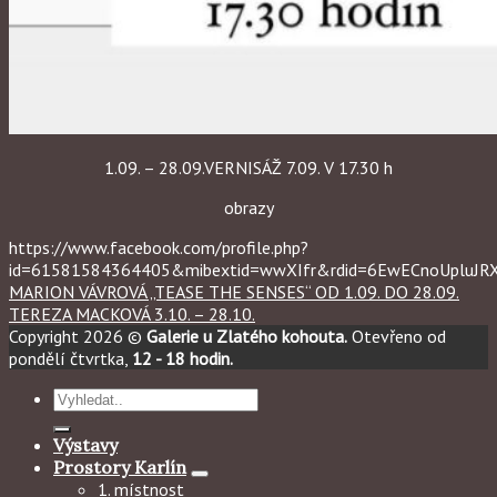
1.09. – 28.09.VERNISÁŽ 7.09. V 17.30 h
obrazy
https://www.facebook.com/profile.php?
id=61581584364405&mibextid=wwXIfr&rdid=6EwECnoUpluJ
MARION VÁVROVÁ „TEASE THE SENSES“ OD 1.09. DO 28.09.
TEREZA MACKOVÁ 3.10. – 28.10.
Copyright 2026 ©
Galerie u Zlatého kohouta.
Otevřeno od
pondělí čtvrtka,
12 - 18 hodin.
Hledat:
Výstavy
Prostory Karlín
1. místnost