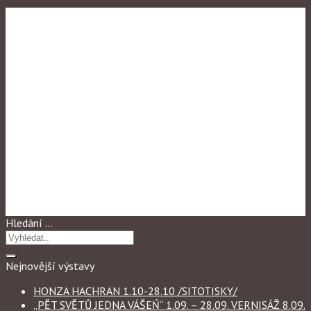
Výstavy
,
Výstavy 2022
FILIP ČAPKA 1.09. – 28.09.
VERNISÁŽ 7.09. V 17.30 h
Hledání …
Nejnovější výstavy
HONZA HACHRAN 1.10-28.10 /SITOTISKY/
„PĚT SVĚTŮ JEDNA VÁŠEŃ“ 1.09. – 28.09. VERNISÁŽ 8.09.