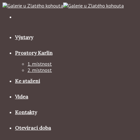
Skip
to
content
Výstavy
Prostory Karlín
1. místnost
2. místnost
Ke stažení
Videa
Kontakty
Otevírací doba