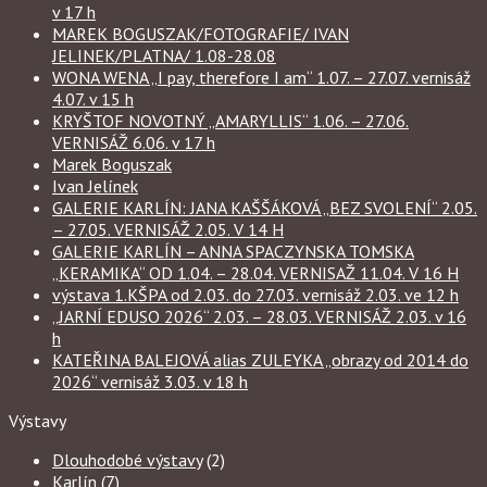
v 17 h
MAREK BOGUSZAK/FOTOGRAFIE/ IVAN
JELINEK/PLATNA/ 1.08-28.08
WONA WENA „I pay, therefore I am“ 1.07. – 27.07. vernisáž
4.07. v 15 h
KRYŠTOF NOVOTNÝ „AMARYLLIS“ 1.06. – 27.06.
VERNISÁŽ 6.06. v 17 h
Marek Boguszak
Ivan Jelínek
GALERIE KARLÍN: JANA KAŠŠÁKOVÁ „BEZ SVOLENÍ“ 2.05.
– 27.05. VERNISÁŽ 2.05. V 14 H
GALERIE KARLÍN – ANNA SPACZYNSKA TOMSKA
„KERAMIKA“ OD 1.04. – 28.04. VERNISAŽ 11.04. V 16 H
výstava 1.KŠPA od 2.03. do 27.03. vernisáž 2.03. ve 12 h
„JARNÍ EDUSO 2026“ 2.03. – 28.03. VERNISÁŽ 2.03. v 16
h
KATEŘINA BALEJOVÁ alias ZULEYKA „obrazy od 2014 do
2026“ vernisáž 3.03. v 18 h
Výstavy
Dlouhodobé výstavy
(2)
Karlín
(7)