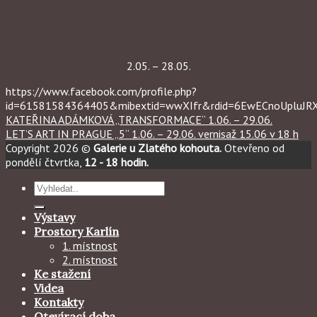
2.05. – 28.05.
https://www.facebook.com/profile.php?
id=61581584364405&mibextid=wwXIfr&rdid=6EwECnoUpluJ
KATEŘINA ADÁMKOVÁ „TRANSFORMACE“ 1.06. – 29.06.
LET’S ART IN PRAGUE „5“ 1.06. – 29.06. vernisaž 15.06 v 18 h
Copyright 2026 ©
Galerie u Zlatého kohouta.
Otevřeno od
pondělí čtvrtka,
12 - 18 hodin.
Hledat:
Výstavy
Prostory Karlín
1. místnost
2. místnost
Ke stažení
Videa
Kontakty
Otevírací doba