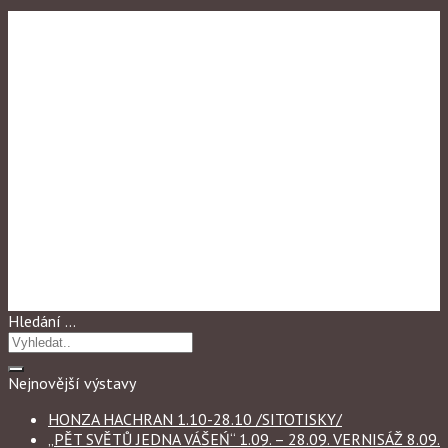
Výstavy
,
Výstavy 2022
HANKA SKALLOVÁ a
studenti 1.KŠPA 2.05. – 28.05.
Hledání …
Nejnovější výstavy
HONZA HACHRAN 1.10-28.10 /SITOTISKY/
„PĚT SVĚTŮ JEDNA VÁŠEŃ“ 1.09. – 28.09. VERNISÁŽ 8.09.