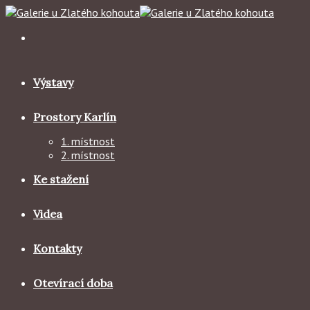
Skip
to
content
Výstavy
Prostory Karlín
1. místnost
2. místnost
Ke stažení
Videa
Kontakty
Otevírací doba