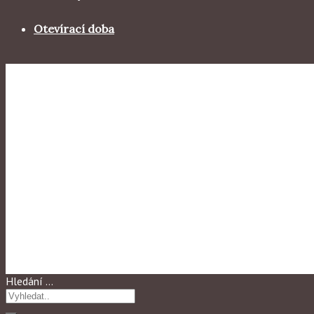
Otevírací doba
Výstavy 2007
Keramické setkání
Hledání …