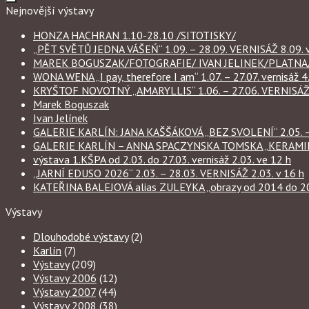
Nejnovější výstavy
HONZA HACHRAN 1.10-28.10 /SITOTISKY/
„PĚT SVĚTŮ JEDNA VÁŠEŃ“ 1.09. – 28.09. VERNISÁŽ 8.09. v
MAREK BOGUSZAK/FOTOGRAFIE/ IVAN JELINEK/PLATNA/ 
WONA WENA „I pay, therefore I am“ 1.07. – 27.07. vernisáž 4.
KRYŠTOF NOVOTNÝ „AMARYLLIS“ 1.06. – 27.06. VERNISÁŽ 6
Marek Boguszak
Ivan Jelínek
GALERIE KARLÍN: JANA KAŠŠÁKOVÁ „BEZ SVOLENÍ“ 2.05. – 
GALERIE KARLÍN – ANNA SPACZYNSKA TOMSKA „KERAMIKA“ 
výstava 1.KŠPA od 2.03. do 27.03. vernisáž 2.03. ve 12 h
„JARNÍ EDUSO 2026“ 2.03. – 28.03. VERNISÁŽ 2.03. v 16 h
KATEŘINA BALEJOVÁ alias ZULEYKA „obrazy od 2014 do 2026
Výstavy
Dlouhodobé výstavy
(2)
Karlín
(7)
Výstavy
(209)
Výstavy 2006
(12)
Výstavy 2007
(44)
Výstavy 2008
(38)