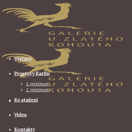
Skip
to
content
Výstavy
Prostory Karlín
1. místnost
2. místnost
Ke stažení
Videa
Kontakty