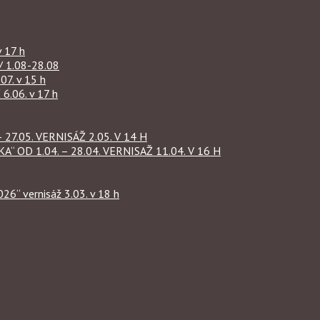
 17 h
1.08-28.08
07. v 15 h
.06. v 17 h
27.05. VERNISÁŽ 2.05. V 14 H
OD 1.04. – 28.04. VERNISAŽ 11.04. V 16 H
“ vernisáž 3.03. v 18 h