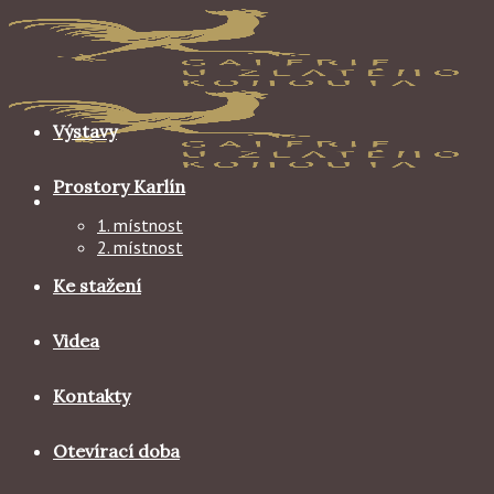
Skip
to
content
Výstavy
Prostory Karlín
1. místnost
2. místnost
Ke stažení
Videa
Kontakty
Otevírací doba