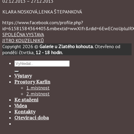
02.12.2013 – 27.12.2013
KLARA NOSKOVÁ,LENKA ŠTEPANKOVÁ
https://www.facebook.com/profile.php?
id=61581584364405&mibextid=wwXIfr&rdid=6EwECnoUpluJ
SPOLEČNA VYSTAVA
JITRO KOUZELNIKŮ
Copyright 2026 ©
Galerie u Zlatého kohouta.
Otevřeno od
pondělí čtvrtka,
12 - 18 hodin.
Hledat:
Výstavy
Prostory Karlín
1. místnost
2. místnost
Ke stažení
Videa
Kontakty
Otevírací doba