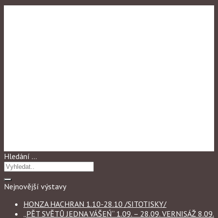
Výstavy 2013
KRAJINA V OBRAZACH
Hledání …
Nejnovější výstavy
HONZA HACHRAN 1.10-28.10 /SITOTISKY/
„PĚT SVĚTŮ JEDNA VÁŠEŃ“ 1.09. – 28.09. VERNISÁŽ 8.09.