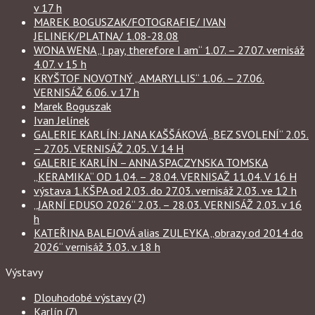
v 17 h
MAREK BOGUSZAK/FOTOGRAFIE/ IVAN
JELINEK/PLATNA/ 1.08-28.08
WONA WENA „I pay, therefore I am“ 1.07. – 27.07. vernisáž
4.07. v 15 h
KRYŠTOF NOVOTNÝ „AMARYLLIS“ 1.06. – 27.06.
VERNISÁŽ 6.06. v 17 h
Marek Boguszak
Ivan Jelínek
GALERIE KARLÍN: JANA KAŠŠÁKOVÁ „BEZ SVOLENÍ“ 2.05.
– 27.05. VERNISÁŽ 2.05. V 14 H
GALERIE KARLÍN – ANNA SPACZYNSKA TOMSKA
„KERAMIKA“ OD 1.04. – 28.04. VERNISAŽ 11.04. V 16 H
výstava 1.KŠPA od 2.03. do 27.03. vernisáž 2.03. ve 12 h
„JARNÍ EDUSO 2026“ 2.03. – 28.03. VERNISÁŽ 2.03. v 16
h
KATEŘINA BALEJOVÁ alias ZULEYKA „obrazy od 2014 do
2026“ vernisáž 3.03. v 18 h
Výstavy
Dlouhodobé výstavy
(2)
Karlín
(7)