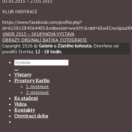
03.03.2015 – 27.03.2015
KLUB INSPIRACE
https://www.facebook.com/profile.php?
id=61581584364405&mibextid=wwXIfr&rdid=6EwECnoUpluJ
UNOR 2015 – SKUPINOVÁ VYSTAVA
OBRAZY, ORGINALÍ BATIKA, FOTOGRAFIE
Copyright 2026 ©
Galerie u Zlatého kohouta.
Otevřeno od
pondělí čtvrtka,
12 - 18 hodin.
Hledat:
Výstavy
Prostory Karlín
1. místnost
2. místnost
Ke stažení
Videa
Kontakty
Otevírací doba