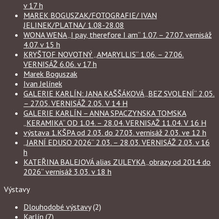
v 17 h
MAREK BOGUSZAK/FOTOGRAFIE/ IVAN
JELINEK/PLATNA/ 1.08-28.08
WONA WENA „I pay, therefore I am“ 1.07. – 27.07. vernisáž
4.07. v 15 h
KRYŠTOF NOVOTNÝ „AMARYLLIS“ 1.06. – 27.06.
VERNISÁŽ 6.06. v 17 h
Marek Boguszak
Ivan Jelínek
GALERIE KARLÍN: JANA KAŠŠÁKOVÁ „BEZ SVOLENÍ“ 2.05.
– 27.05. VERNISÁŽ 2.05. V 14 H
GALERIE KARLÍN – ANNA SPACZYNSKA TOMSKA
„KERAMIKA“ OD 1.04. – 28.04. VERNISAŽ 11.04. V 16 H
výstava 1.KŠPA od 2.03. do 27.03. vernisáž 2.03. ve 12 h
„JARNÍ EDUSO 2026“ 2.03. – 28.03. VERNISÁŽ 2.03. v 16
h
KATEŘINA BALEJOVÁ alias ZULEYKA „obrazy od 2014 do
2026“ vernisáž 3.03. v 18 h
Výstavy
Dlouhodobé výstavy
(2)
Karlín
(7)