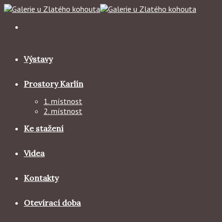
Skip
to
content
Výstavy
Prostory Karlín
1. místnost
2. místnost
Ke stažení
Videa
Kontakty
Otevírací doba