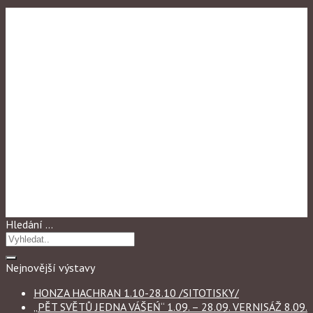
Výstavy 2015
KRAJKA DNES
Hledání …
Nejnovější výstavy
HONZA HACHRAN 1.10-28.10 /SITOTISKY/
„PĚT SVĚTŮ JEDNA VÁŠEŃ“ 1.09. – 28.09. VERNISÁŽ 8.09.