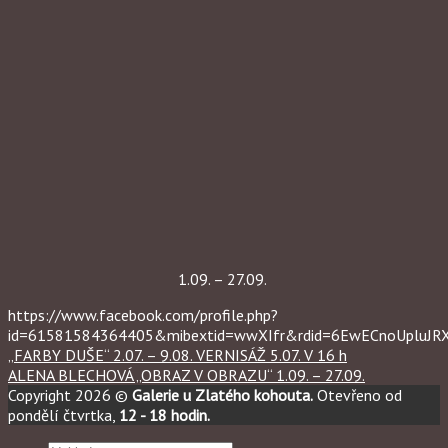
1.09. – 27.09.
https://www.facebook.com/profile.php?
id=61581584364405&mibextid=wwXIfr&rdid=6EwECnoUpluJ
„FARBY DUŠE“ 2.07. – 9.08. VERNISÁŽ 5.07. V 16 h
ALENA BLECHOVÁ „OBRAZ V OBRAZU“ 1.09. – 27.09.
Copyright 2026 ©
Galerie u Zlatého kohouta.
Otevřeno od
pondělí čtvrtka,
12 - 18 hodin.