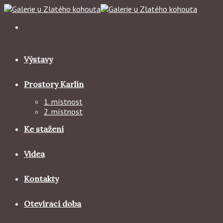
Skip
to
content
Výstavy
Prostory Karlín
1. místnost
2. místnost
Ke stažení
Videa
Kontakty
Otevírací doba