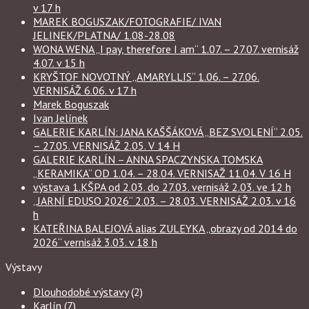
v 17 h
MAREK BOGUSZAK/FOTOGRAFIE/ IVAN
JELINEK/PLATNA/ 1.08-28.08
WONA WENA „I pay, therefore I am“ 1.07. – 27.07. vernisáž
4.07. v 15 h
KRYŠTOF NOVOTNÝ „AMARYLLIS“ 1.06. – 27.06.
VERNISÁŽ 6.06. v 17 h
Marek Boguszak
Ivan Jelínek
GALERIE KARLÍN: JANA KAŠŠÁKOVÁ „BEZ SVOLENÍ“ 2.05.
– 27.05. VERNISÁŽ 2.05. V 14 H
GALERIE KARLÍN – ANNA SPACZYNSKA TOMSKA
„KERAMIKA“ OD 1.04. – 28.04. VERNISAŽ 11.04. V 16 H
výstava 1.KŠPA od 2.03. do 27.03. vernisáž 2.03. ve 12 h
„JARNÍ EDUSO 2026“ 2.03. – 28.03. VERNISÁŽ 2.03. v 16
h
KATEŘINA BALEJOVÁ alias ZULEYKA „obrazy od 2014 do
2026“ vernisáž 3.03. v 18 h
Výstavy
Dlouhodobé výstavy
(2)
Karlín
(7)