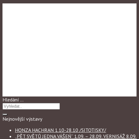
Výstavy
,
Výstavy 2024
,
Výstavy 2025
MARKETA PROKOPOVÁ
„VÝBĚR Z DĚL“ 1.09. – 27.09.
Hledání …
Nejnovější výstavy
HONZA HACHRAN 1.10-28.10 /SITOTISKY/
„PĚT SVĚTŮ JEDNA VÁŠEŃ“ 1.09. – 28.09. VERNISÁŽ 8.09.