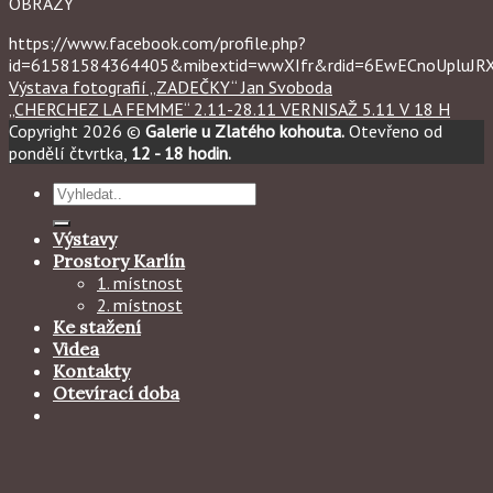
OBRAZY
https://www.facebook.com/profile.php?
id=61581584364405&mibextid=wwXIfr&rdid=6EwECnoUpluJ
Výstava fotografií „ZADEČKY“ Jan Svoboda
„CHERCHEZ LA FEMME“ 2.11-28.11 VERNISAŽ 5.11 V 18 H
Copyright 2026 ©
Galerie u Zlatého kohouta.
Otevřeno od
pondělí čtvrtka,
12 - 18 hodin.
Hledat:
Výstavy
Prostory Karlín
1. místnost
2. místnost
Ke stažení
Videa
Kontakty
Otevírací doba