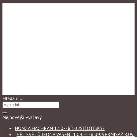
Výstavy
,
Výstavy 2018
MICHAL PŘIKRYL 2.11-28.11
Hledání …
Nejnovější výstavy
HONZA HACHRAN 1.10-28.10 /SITOTISKY/
„PĚT SVĚTŮ JEDNA VÁŠEŃ“ 1.09. – 28.09. VERNISÁŽ 8.09.