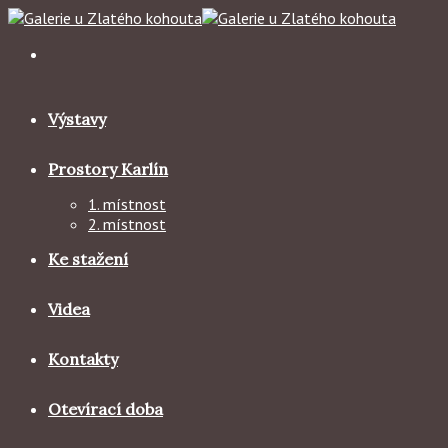
Skip
to
content
Výstavy
Prostory Karlín
1. místnost
2. místnost
Ke stažení
Videa
Kontakty
Otevírací doba