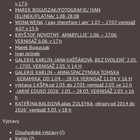
v 17 h
MAREK BOGUSZAK/FOTOGRAFIE/ IVAN
JELINEK/PLATNA/ 1.08-28.08
WONA WENA „I pay, therefore I am“ 1.07. – 27.07. vernisáž
4.07. v 15 h
KRYŠTOF NOVOTNÝ „AMARYLLIS“ 1.06. – 27.06.
VERNISÁŽ 6.06. v 17 h
Marek Boguszak
Ivan Jelínek
GALERIE KARLÍN: JANA KAŠŠÁKOVÁ „BEZ SVOLENÍ“ 2.05.
– 27.05. VERNISÁŽ 2.05. V 14 H
GALERIE KARLÍN – ANNA SPACZYNSKA TOMSKA
„KERAMIKA“ OD 1.04. – 28.04. VERNISAŽ 11.04. V 16 H
výstava 1.KŠPA od 2.03. do 27.03. vernisáž 2.03. ve 12 h
„JARNÍ EDUSO 2026“ 2.03. – 28.03. VERNISÁŽ 2.03. v 16
h
KATEŘINA BALEJOVÁ alias ZULEYKA „obrazy od 2014 do
2026“ vernisáž 3.03. v 18 h
Výstavy
Dlouhodobé výstavy
(2)
Karlín
(7)