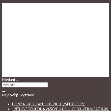
Výstavy 2007
Následuj mne – obrazy
Hledání …
Nejnovější výstavy
HONZA HACHRAN 1.10-28.10 /SITOTISKY/
„PĚT SVĚTŮ JEDNA VÁŠEŃ“ 1.09. – 28.09. VERNISÁŽ 8.09.