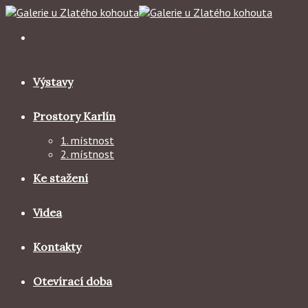
Skip
to
content
Výstavy
Prostory Karlín
1. místnost
2. místnost
Ke stažení
Videa
Kontakty
Otevírací doba