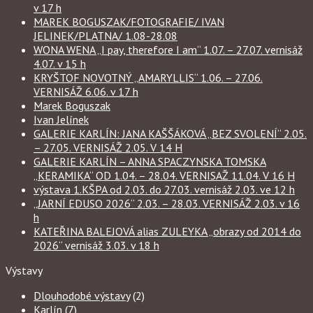
v 17 h
MAREK BOGUSZAK/FOTOGRAFIE/ IVAN
JELINEK/PLATNA/ 1.08-28.08
WONA WENA „I pay, therefore I am“ 1.07. – 27.07. vernisáž
4.07. v 15 h
KRYŠTOF NOVOTNÝ „AMARYLLIS“ 1.06. – 27.06.
VERNISÁŽ 6.06. v 17 h
Marek Boguszak
Ivan Jelínek
GALERIE KARLÍN: JANA KAŠŠÁKOVÁ „BEZ SVOLENÍ“ 2.05.
– 27.05. VERNISÁŽ 2.05. V 14 H
GALERIE KARLÍN – ANNA SPACZYNSKA TOMSKA
„KERAMIKA“ OD 1.04. – 28.04. VERNISAŽ 11.04. V 16 H
výstava 1.KŠPA od 2.03. do 27.03. vernisáž 2.03. ve 12 h
„JARNÍ EDUSO 2026“ 2.03. – 28.03. VERNISÁŽ 2.03. v 16
h
KATEŘINA BALEJOVÁ alias ZULEYKA „obrazy od 2014 do
2026“ vernisáž 3.03. v 18 h
Výstavy
Dlouhodobé výstavy
(2)
Karlín
(7)