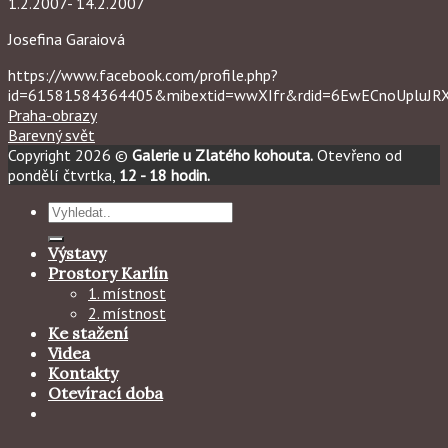
1.2.2007- 14.2.2007
Josefina Garaiová
https://www.facebook.com/profile.php?
id=61581584364405&mibextid=wwXIfr&rdid=6EwECnoUpluJ
Praha-obrazy
Barevný svět
Copyright 2026 ©
Galerie u Zlatého kohouta.
Otevřeno od
pondělí čtvrtka,
12 - 18 hodin.
Hledat:
Výstavy
Prostory Karlín
1. místnost
2. místnost
Ke stažení
Videa
Kontakty
Otevírací doba