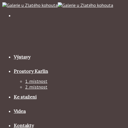
Skip
to
content
Výstavy
Prostory Karlín
1. místnost
2. místnost
Ke stažení
Videa
Kontakty