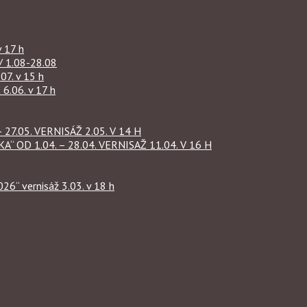
 17 h
1.08-28.08
07. v 15 h
.06. v 17 h
27.05. VERNISÁŽ 2.05. V 14 H
OD 1.04. – 28.04. VERNISAŽ 11.04. V 16 H
“ vernisáž 3.03. v 18 h