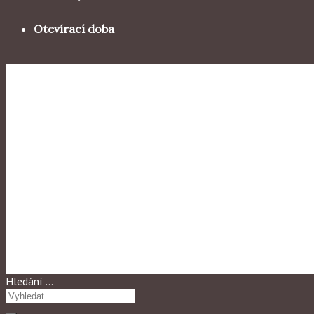
Otevírací doba
Výstavy 2007
Navracím se k bohům
Hledání …