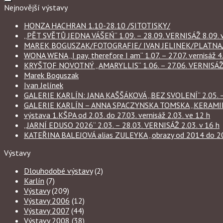
Nejnovější výstavy
HONZA HACHRAN 1.10-28.10 /SITOTISKY/
„PĚT SVĚTŮ JEDNA VÁŠEŃ“ 1.09. – 28.09. VERNISÁŽ 8.09. v
MAREK BOGUSZAK/FOTOGRAFIE/ IVAN JELINEK/PLATNA/ 
WONA WENA „I pay, therefore I am“ 1.07. – 27.07. vernisáž 4.
KRYŠTOF NOVOTNÝ „AMARYLLIS“ 1.06. – 27.06. VERNISÁŽ 6
Marek Boguszak
Ivan Jelínek
GALERIE KARLÍN: JANA KAŠŠÁKOVÁ „BEZ SVOLENÍ“ 2.05. – 
GALERIE KARLÍN – ANNA SPACZYNSKA TOMSKA „KERAMIKA“ 
výstava 1.KŠPA od 2.03. do 27.03. vernisáž 2.03. ve 12 h
„JARNÍ EDUSO 2026“ 2.03. – 28.03. VERNISÁŽ 2.03. v 16 h
KATEŘINA BALEJOVÁ alias ZULEYKA „obrazy od 2014 do 2026
Výstavy
Dlouhodobé výstavy
(2)
Karlín
(7)
Výstavy
(209)
Výstavy 2006
(12)
Výstavy 2007
(44)
Výstavy 2008
(38)