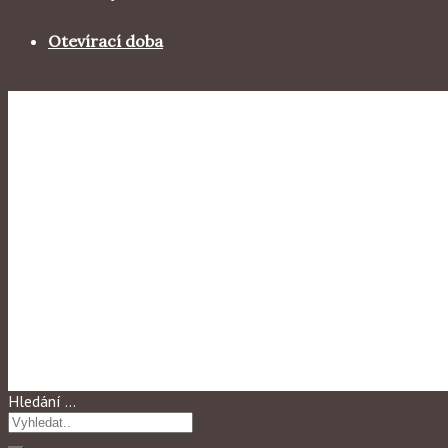
Otevírací doba
Výstavy 2015
„NĚMECKÁ KRAJINA, NEKON
PRAZE“
Hledání …