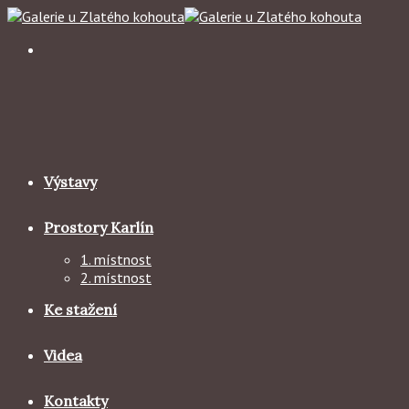
Skip
to
content
Výstavy
Prostory Karlín
1. místnost
2. místnost
Ke stažení
Videa
Kontakty