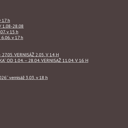
 17 h
1.08-28.08
07. v 15 h
.06. v 17 h
27.05. VERNISÁŽ 2.05. V 14 H
OD 1.04. – 28.04. VERNISAŽ 11.04. V 16 H
“ vernisáž 3.03. v 18 h