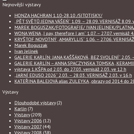
Nejnovější výstavy
HONZA HACHRAN 1.10-28.10 /SITOTISKY/
„PĚT SVĚTŮ JEDNA VÁŠEŃ“ 1.09. – 28.09. VERNISÁŽ 8.09. v
MAREK BOGUSZAK/FOTOGRAFIE/ IVAN JELINEK/PLATNA/ 
WONA WENA „I pay, therefore I am“ 1.07. – 27.07. vernisáž 4.
KRYŠTOF NOVOTNÝ „AMARYLLIS“ 1.06. – 27.06. VERNISÁŽ 6
Marek Boguszak
Ivan Jelínek
GALERIE KARLÍN: JANA KAŠŠÁKOVÁ „BEZ SVOLENÍ“ 2.05. – 
GALERIE KARLÍN – ANNA SPACZYNSKA TOMSKA „KERAMIKA“ 
výstava 1.KŠPA od 2.03. do 27.03. vernisáž 2.03. ve 12 h
„JARNÍ EDUSO 2026“ 2.03. – 28.03. VERNISÁŽ 2.03. v 16 h
KATEŘINA BALEJOVÁ alias ZULEYKA „obrazy od 2014 do 2026
Výstavy
Dlouhodobé výstavy
(2)
Karlín
(7)
Výstavy
(209)
Výstavy 2006
(12)
Výstavy 2007
(44)
Výstavy 2008
(38)