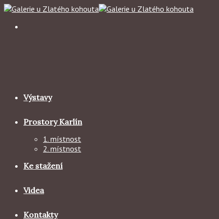
Skip
to
content
Výstavy
Prostory Karlín
1. místnost
2. místnost
Ke stažení
Videa
Kontakty