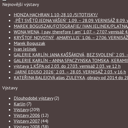
Nejnovější výstavy
HONZA HACHRAN 1.10-28.10 /SITOTISKY/
„PĚT SVĚTŮ JEDNA VÁŠEŃ“ 1.09. – 28.09. VERNISÁŽ 8.09. v
MAREK BOGUSZAK/FOTOGRAFIE/ IVAN JELINEK/PLATNA/ 
WONA WENA „I pay, therefore I am“ 1.07. – 27.07. vernisáž 4.
KRYŠTOF NOVOTNÝ „AMARYLLIS“ 1.06. – 27.06. VERNISÁŽ 6
Marek Boguszak
Ivan Jelínek
GALERIE KARLÍN: JANA KAŠŠÁKOVÁ „BEZ SVOLENÍ“ 2.05. – 
GALERIE KARLÍN – ANNA SPACZYNSKA TOMSKA „KERAMIKA“ 
výstava 1.KŠPA od 2.03. do 27.03. vernisáž 2.03. ve 12 h
„JARNÍ EDUSO 2026“ 2.03. – 28.03. VERNISÁŽ 2.03. v 16 h
KATEŘINA BALEJOVÁ alias ZULEYKA „obrazy od 2014 do 2026
Výstavy
Dlouhodobé výstavy
(2)
Karlín
(7)
Výstavy
(209)
Výstavy 2006
(12)
Výstavy 2007
(44)
Výstavy 2008
(38)