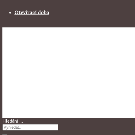
Otevírací doba
Výstavy 2008
Po roce…….
Hledání …