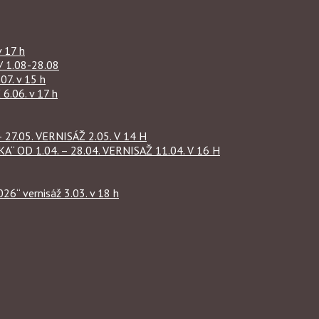
 17 h
1.08-28.08
07. v 15 h
.06. v 17 h
27.05. VERNISÁŽ 2.05. V 14 H
OD 1.04. – 28.04. VERNISAŽ 11.04. V 16 H
“ vernisáž 3.03. v 18 h