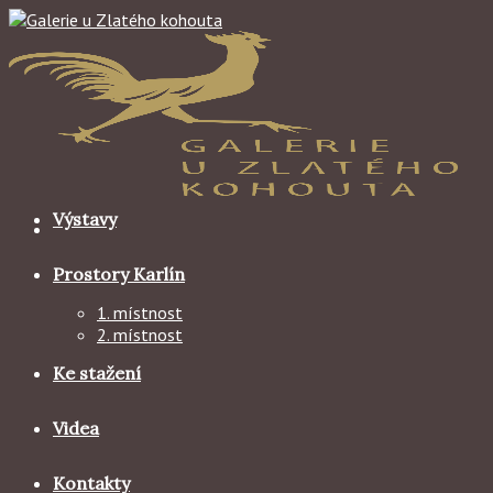
Skip
to
content
Výstavy
Prostory Karlín
1. místnost
2. místnost
Ke stažení
Videa
Kontakty