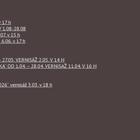
 17 h
1.08-28.08
07. v 15 h
.06. v 17 h
27.05. VERNISÁŽ 2.05. V 14 H
OD 1.04. – 28.04. VERNISAŽ 11.04. V 16 H
“ vernisáž 3.03. v 18 h