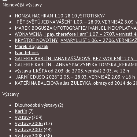
Nejnovější výstavy
HONZA HACHRAN 1.10-28.10 /SITOTISKY/
„PĚT SVĚTŮ JEDNA VÁŠEŃ“ 1.09. – 28.09. VERNISÁŽ 8.09. v
MAREK BOGUSZAK/FOTOGRAFIE/ IVAN JELINEK/PLATNA/ 
WONA WENA „I pay, therefore I am“ 1.07. – 27.07. vernisáž 4.
KRYŠTOF NOVOTNÝ „AMARYLLIS“ 1.06. – 27.06. VERNISÁŽ 6
Marek Boguszak
Ivan Jelínek
GALERIE KARLÍN: JANA KAŠŠÁKOVÁ „BEZ SVOLENÍ“ 2.05. – 
GALERIE KARLÍN – ANNA SPACZYNSKA TOMSKA „KERAMIKA“ 
výstava 1.KŠPA od 2.03. do 27.03. vernisáž 2.03. ve 12 h
„JARNÍ EDUSO 2026“ 2.03. – 28.03. VERNISÁŽ 2.03. v 16 h
KATEŘINA BALEJOVÁ alias ZULEYKA „obrazy od 2014 do 2026
Výstavy
Dlouhodobé výstavy
(2)
Karlín
(7)
Výstavy
(209)
Výstavy 2006
(12)
Výstavy 2007
(44)
Výstavy 2008
(38)