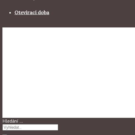
Otevírací doba
Výstavy 2015
PSI ŘEČ – JITKA ARAZIMOVÁ
Hledání …