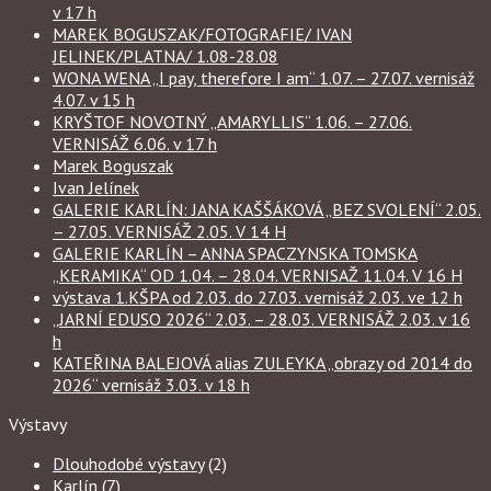
v 17 h
MAREK BOGUSZAK/FOTOGRAFIE/ IVAN
JELINEK/PLATNA/ 1.08-28.08
WONA WENA „I pay, therefore I am“ 1.07. – 27.07. vernisáž
4.07. v 15 h
KRYŠTOF NOVOTNÝ „AMARYLLIS“ 1.06. – 27.06.
VERNISÁŽ 6.06. v 17 h
Marek Boguszak
Ivan Jelínek
GALERIE KARLÍN: JANA KAŠŠÁKOVÁ „BEZ SVOLENÍ“ 2.05.
– 27.05. VERNISÁŽ 2.05. V 14 H
GALERIE KARLÍN – ANNA SPACZYNSKA TOMSKA
„KERAMIKA“ OD 1.04. – 28.04. VERNISAŽ 11.04. V 16 H
výstava 1.KŠPA od 2.03. do 27.03. vernisáž 2.03. ve 12 h
„JARNÍ EDUSO 2026“ 2.03. – 28.03. VERNISÁŽ 2.03. v 16
h
KATEŘINA BALEJOVÁ alias ZULEYKA „obrazy od 2014 do
2026“ vernisáž 3.03. v 18 h
Výstavy
Dlouhodobé výstavy
(2)
Karlín
(7)