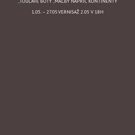
„TOULAVÉ BOTY „MALBY NAPŘIČ KONTINENTY
1.05. – 27.05.VERNISAŽ 2.05 V 18H