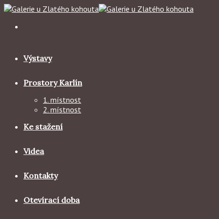
Skip
to
content
Výstavy
Prostory Karlín
1. místnost
2. místnost
Ke stažení
Videa
Kontakty
Otevírací doba