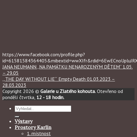
https://www.facebook.com/profile.php?
id=61581584364405&mibextid=wwXIfr&rdid=6EwECnoUpluJ
JANA NEUMANN „NA PAMÁTKU NENAROZENÝM DĚTEM“ 1.05.
– 29.05
,,THE DAY WITHOUT LIE´´ Empty Death 01.03.2023 –
28.03.2023
Copyright 2026 ©
Galerie u Zlatého kohouta.
Otevřeno od
pondělí čtvrtka,
12 - 18 hodin.
Hledat:
Výstavy
Prostory Karlín
1. místnost