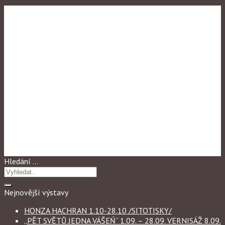
Výstavy
,
Výstavy 2023
RADKA BARTOŠÍKOVÁ
„TOULAVE BOTY“ 1.05. –
27.05. VERNISAŽ 2.05 V 18H
Hledání …
Nejnovější výstavy
HONZA HACHRAN 1.10-28.10 /SITOTISKY/
„PĚT SVĚTŮ JEDNA VÁŠEŃ“ 1.09. – 28.09. VERNISÁŽ 8.09.