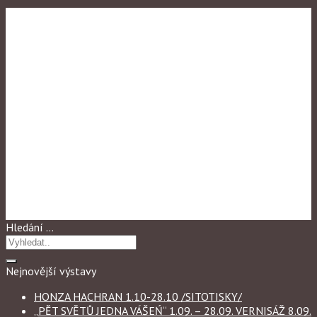
Výstavy 2012
ROK DRAKA
Hledání …
Nejnovější výstavy
HONZA HACHRAN 1.10-28.10 /SITOTISKY/
„PĚT SVĚTŮ JEDNA VÁŠEŃ“ 1.09. – 28.09. VERNISÁŽ 8.09.