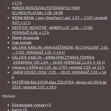
v 17 h
MAREK BOGUSZAK/FOTOGRAFIE/ IVAN
JELINEK/PLATNA/ 1.08-28.08
WONA WENA „I pay, therefore I am“ 1.07. – 27.07. vernisáž
4.07. v 15 h
KRYŠTOF NOVOTNÝ „AMARYLLIS“ 1.06. – 27.06.
VERNISÁŽ 6.06. v 17 h
Marek Boguszak
Ivan Jelínek
GALERIE KARLÍN: JANA KAŠŠÁKOVÁ „BEZ SVOLENÍ“ 2.05.
– 27.05. VERNISÁŽ 2.05. V 14 H
GALERIE KARLÍN – ANNA SPACZYNSKA TOMSKA
„KERAMIKA“ OD 1.04. – 28.04. VERNISAŽ 11.04. V 16 H
výstava 1.KŠPA od 2.03. do 27.03. vernisáž 2.03. ve 12 h
„JARNÍ EDUSO 2026“ 2.03. – 28.03. VERNISÁŽ 2.03. v 16
h
KATEŘINA BALEJOVÁ alias ZULEYKA „obrazy od 2014 do
2026“ vernisáž 3.03. v 18 h
Výstavy
Dlouhodobé výstavy
(2)
Karlín
(7)