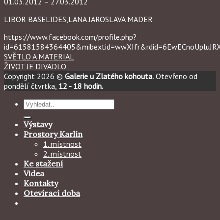
01.03.2012 – 27.03.2012
LIBOR BASELIDES,LANA JAROSLAVA MADER
https://www.facebook.com/profile.php?
id=61581584364405&mibextid=wwXIfr&rdid=6EwECnoUpluJ
SVĚTLO A MATERIAL
ŽIVOT JE DIVADLO
Copyright 2026 ©
Galerie u Zlatého kohouta.
Otevřeno od
pondělí čtvrtka,
12 - 18 hodin.
Hledat:
Výstavy
Prostory Karlín
1. místnost
2. místnost
Ke stažení
Videa
Kontakty
Otevírací doba