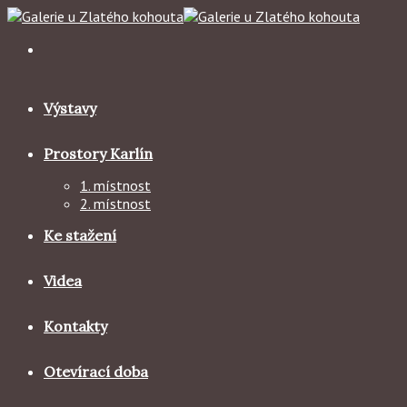
Skip
to
content
Výstavy
Prostory Karlín
1. místnost
2. místnost
Ke stažení
Videa
Kontakty
Otevírací doba