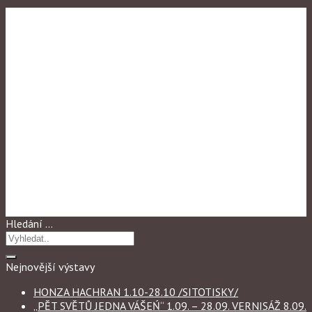
Výstavy 2015
SMALT
Hledání …
Nejnovější výstavy
HONZA HACHRAN 1.10-28.10 /SITOTISKY/
„PĚT SVĚTŮ JEDNA VÁŠEŃ“ 1.09. – 28.09. VERNISÁŽ 8.09.