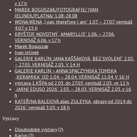
v 17 h
MAREK BOGUSZAK/FOTOGRAFIE/ IVAN
JELINEK/PLATNA/ 1.08-28.08
WONA WENA „I pay, therefore I am“ 1.07. – 27.07. vernisáž
4.07. v 15 h
KRYŠTOF NOVOTNÝ „AMARYLLIS“ 1.06. – 27.06.
VERNISÁŽ 6.06. v 17 h
Marek Boguszak
Ivan Jelínek
GALERIE KARLÍN: JANA KAŠŠÁKOVÁ „BEZ SVOLENÍ“ 2.05.
– 27.05. VERNISÁŽ 2.05. V 14 H
GALERIE KARLÍN – ANNA SPACZYNSKA TOMSKA
„KERAMIKA“ OD 1.04. – 28.04. VERNISAŽ 11.04. V 16 H
výstava 1.KŠPA od 2.03. do 27.03. vernisáž 2.03. ve 12 h
„JARNÍ EDUSO 2026“ 2.03. – 28.03. VERNISÁŽ 2.03. v 16
h
KATEŘINA BALEJOVÁ alias ZULEYKA „obrazy od 2014 do
2026“ vernisáž 3.03. v 18 h
Výstavy
Dlouhodobé výstavy
(2)
Karlín
(7)