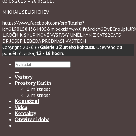
03.03.2015 – 28.03.2015
MIKHAIL SELISHCHEV
https://www.facebook.com/profile.php?
id=61581584364405&mibextid=wwXIfr&rdid=6EwECnoUpluJ
1.ROČNIK SKUPINOVÉ VÝSTAVY UMĚLKYN Z CATS2CATS
DR.JOSEF LEBEDA PŘEDNAŠI V.V.ŠTĚCH
Copyright 2026 ©
Galerie u Zlatého kohouta.
Otevřeno od
pondělí čtvrtka,
12 - 18 hodin.
Hledat:
Výstavy
Prostory Karlín
1. místnost
2. místnost
Ke stažení
Videa
Kontakty
Otevírací doba