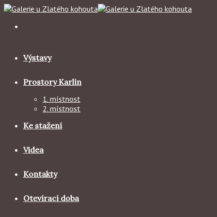
Skip
to
content
Výstavy
Prostory Karlín
1. místnost
2. místnost
Ke stažení
Videa
Kontakty
Otevírací doba