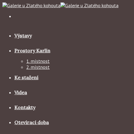
Skip
to
content
Výstavy
Prostory Karlín
1. místnost
2. místnost
Ke stažení
Videa
Kontakty
Otevírací doba