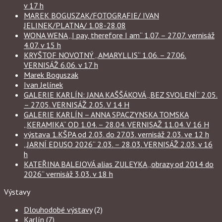
v 17 h
MAREK BOGUSZAK/FOTOGRAFIE/ IVAN
JELINEK/PLATNA/ 1.08-28.08
WONA WENA „I pay, therefore I am“ 1.07. – 27.07. vernisáž
4.07. v 15 h
KRYŠTOF NOVOTNÝ „AMARYLLIS“ 1.06. – 27.06.
VERNISÁŽ 6.06. v 17 h
Marek Boguszak
Ivan Jelínek
GALERIE KARLÍN: JANA KAŠŠÁKOVÁ „BEZ SVOLENÍ“ 2.05.
– 27.05. VERNISÁŽ 2.05. V 14 H
GALERIE KARLÍN – ANNA SPACZYNSKA TOMSKA
„KERAMIKA“ OD 1.04. – 28.04. VERNISAŽ 11.04. V 16 H
výstava 1.KŠPA od 2.03. do 27.03. vernisáž 2.03. ve 12 h
„JARNÍ EDUSO 2026“ 2.03. – 28.03. VERNISÁŽ 2.03. v 16
h
KATEŘINA BALEJOVÁ alias ZULEYKA „obrazy od 2014 do
2026“ vernisáž 3.03. v 18 h
Výstavy
Dlouhodobé výstavy
(2)
Karlín
(7)