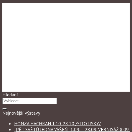
Výstavy
,
Výstavy 2023
VÝSTAVA VÝTVARNÝCH
PRACÍ STUDENTŮ 1.04. –
28.04. VERNISAŽ 3.04. ve 13
h
Hledání …
Nejnovější výstavy
HONZA HACHRAN 1.10-28.10 /SITOTISKY/
„PĚT SVĚTŮ JEDNA VÁŠEŃ“ 1.09. – 28.09. VERNISÁŽ 8.09.