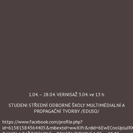
1.04. – 28.04. VERNISAŽ 3.04. ve 13 h
STUDENI STŘEDNÍ ODBORNÉ ŠKOLY MULTIMÉDIALNÍ A
PROPAGAČNÍ TVORBY /EDUSO/
https://www.facebook.com/profile.php?
id=61581584364405&mibextid=wwXIfr&rdid=6EwECnoUpluJ