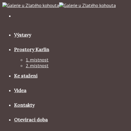
Skip
to
content
Výstavy
Prostory Karlín
1. místnost
2. místnost
Ke stažení
Videa
Kontakty
Otevírací doba