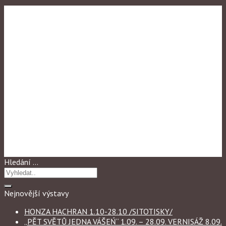
Výstavy 2016
VÝSTAVA VÝTVARNÝCH
PRACÍ STUDENTŮ GPJP
(Gymnázium prof.Jana
Patočky) 3.10-28.10 vernisaž
10.10 v 17 h
Hledání …
Nejnovější výstavy
HONZA HACHRAN 1.10-28.10 /SITOTISKY/
„PĚT SVĚTŮ JEDNA VÁŠEŃ“ 1.09. – 28.09. VERNISÁŽ 8.09.