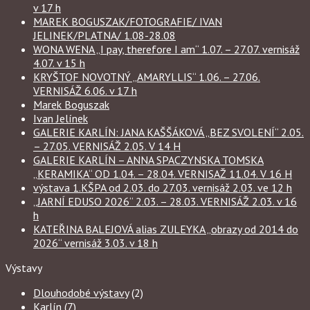
v 17 h
MAREK BOGUSZAK/FOTOGRAFIE/ IVAN
JELINEK/PLATNA/ 1.08-28.08
WONA WENA „I pay, therefore I am“ 1.07. – 27.07. vernisáž
4.07. v 15 h
KRYŠTOF NOVOTNÝ „AMARYLLIS“ 1.06. – 27.06.
VERNISÁŽ 6.06. v 17 h
Marek Boguszak
Ivan Jelínek
GALERIE KARLÍN: JANA KAŠŠÁKOVÁ „BEZ SVOLENÍ“ 2.05.
– 27.05. VERNISÁŽ 2.05. V 14 H
GALERIE KARLÍN – ANNA SPACZYNSKA TOMSKA
„KERAMIKA“ OD 1.04. – 28.04. VERNISAŽ 11.04. V 16 H
výstava 1.KŠPA od 2.03. do 27.03. vernisáž 2.03. ve 12 h
„JARNÍ EDUSO 2026“ 2.03. – 28.03. VERNISÁŽ 2.03. v 16
h
KATEŘINA BALEJOVÁ alias ZULEYKA „obrazy od 2014 do
2026“ vernisáž 3.03. v 18 h
Výstavy
Dlouhodobé výstavy
(2)
Karlín
(7)