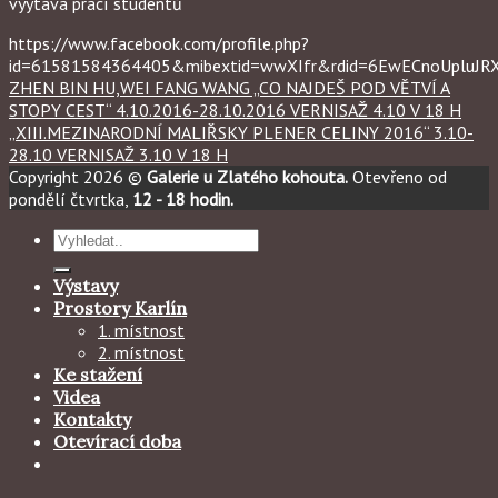
výytava prací studentů
https://www.facebook.com/profile.php?
id=61581584364405&mibextid=wwXIfr&rdid=6EwECnoUpluJ
ZHEN BIN HU,WEI FANG WANG „CO NAJDEŠ POD VĚTVÍ A
STOPY CEST“ 4.10.2016-28.10.2016 VERNISAŽ 4.10 V 18 H
„XIII.MEZINARODNÍ MALIŘSKY PLENER CELINY 2016“ 3.10-
28.10 VERNISAŽ 3.10 V 18 H
Copyright 2026 ©
Galerie u Zlatého kohouta.
Otevřeno od
pondělí čtvrtka,
12 - 18 hodin.
Hledat:
Výstavy
Prostory Karlín
1. místnost
2. místnost
Ke stažení
Videa
Kontakty
Otevírací doba