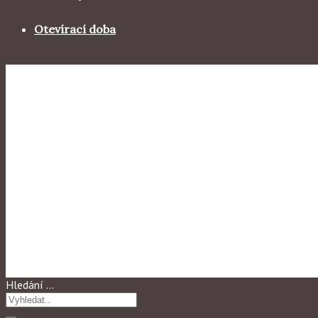
Otevírací doba
Výstavy 2014
WATCHING THE WHEELS
Hledání …