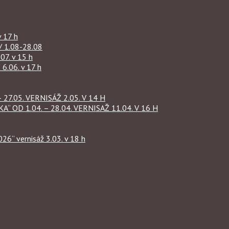
 17 h
1.08-28.08
07. v 15 h
.06. v 17 h
27.05. VERNISÁŽ 2.05. V 14 H
OD 1.04. – 28.04. VERNISAŽ 11.04. V 16 H
“ vernisáž 3.03. v 18 h