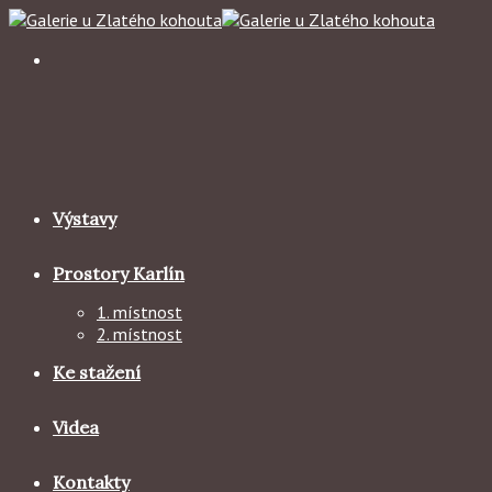
Skip
to
content
Výstavy
Prostory Karlín
1. místnost
2. místnost
Ke stažení
Videa
Kontakty