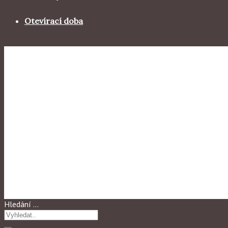
Otevírací doba
Výstavy
,
Výstavy 2018
„4 V SOBOTU V 5“ 1.03-29.03
Hledání …