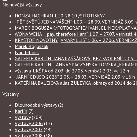
Nejnovější výstavy
HONZA HACHRAN 1.10-28.10 /SITOTISKY/
„PĚT SVĚTŮ JEDNA VÁŠEŃ“ 1.09. – 28.09. VERNISÁŽ 8.09. v
MAREK BOGUSZAK/FOTOGRAFIE/ IVAN JELINEK/PLATNA/ 
WONA WENA „I pay, therefore I am“ 1.07. – 27.07. vernisáž 4.
KRYŠTOF NOVOTNÝ „AMARYLLIS“ 1.06. – 27.06. VERNISÁŽ 6
Marek Boguszak
Ivan Jelínek
GALERIE KARLÍN: JANA KAŠŠÁKOVÁ „BEZ SVOLENÍ“ 2.05. – 
GALERIE KARLÍN – ANNA SPACZYNSKA TOMSKA „KERAMIKA“ 
výstava 1.KŠPA od 2.03. do 27.03. vernisáž 2.03. ve 12 h
„JARNÍ EDUSO 2026“ 2.03. – 28.03. VERNISÁŽ 2.03. v 16 h
KATEŘINA BALEJOVÁ alias ZULEYKA „obrazy od 2014 do 2026
Výstavy
Dlouhodobé výstavy
(2)
Karlín
(7)
Výstavy
(209)
Výstavy 2006
(12)
Výstavy 2007
(44)
Výstavy 2008
(38)