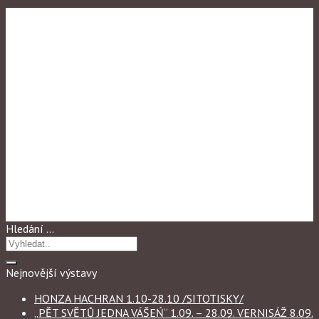
Výstavy
,
Výstavy 2018
ANTONÍN MICHÁLEK
VERNISAŽ 5.04 V 18 H
Hledání …
Nejnovější výstavy
HONZA HACHRAN 1.10-28.10 /SITOTISKY/
„PĚT SVĚTŮ JEDNA VÁŠEŃ“ 1.09. – 28.09. VERNISÁŽ 8.09.