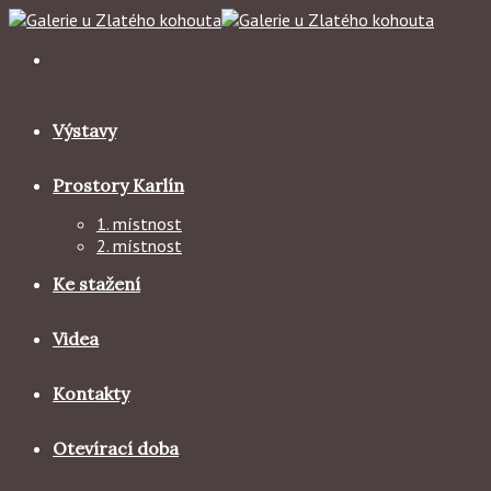
Skip
to
content
Výstavy
Prostory Karlín
1. místnost
2. místnost
Ke stažení
Videa
Kontakty
Otevírací doba