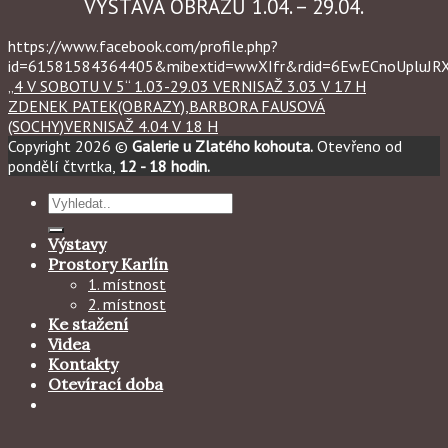
VYSTAVA OBRAZŮ 1.04. – 29.04.
https://www.facebook.com/profile.php?
id=61581584364405&mibextid=wwXIfr&rdid=6EwECnoUpluJ
„4 V SOBOTU V 5“ 1.03-29.03 VERNISAŽ 3.03 V 17 H
ZDENEK PATEK(OBRAZY),BARBORA FAUSOVÁ
(SOCHY)VERNISAŽ 4.04 V 18 H
Copyright 2026 ©
Galerie u Zlatého kohouta.
Otevřeno od
pondělí čtvrtka,
12 - 18 hodin.
Hledat:
Výstavy
Prostory Karlín
1. místnost
2. místnost
Ke stažení
Videa
Kontakty
Otevírací doba