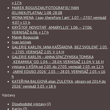
v 17 h
MAREK BOGUSZAK/FOTOGRAFIE/ IVAN
JELINEK/PLATNA/ 1.08-28.08
WONA WENA „I pay, therefore I am“ 1.07. – 27.07. vernisáž
4.07. v 15 h
KRYŠTOF NOVOTNÝ „AMARYLLIS“ 1.06. – 27.06.
VERNISÁŽ 6.06. v 17 h
Marek Boguszak
Ivan Jelínek
GALERIE KARLÍN: JANA KAŠŠÁKOVÁ „BEZ SVOLENÍ“ 2.05.
– 27.05. VERNISÁŽ 2.05. V 14 H
GALERIE KARLÍN – ANNA SPACZYNSKA TOMSKA
„KERAMIKA“ OD 1.04. – 28.04. VERNISAŽ 11.04. V 16 H
výstava 1.KŠPA od 2.03. do 27.03. vernisáž 2.03. ve 12 h
„JARNÍ EDUSO 2026“ 2.03. – 28.03. VERNISÁŽ 2.03. v 16
h
KATEŘINA BALEJOVÁ alias ZULEYKA „obrazy od 2014 do
2026“ vernisáž 3.03. v 18 h
Výstavy
Dlouhodobé výstavy
(2)
Karlín
(7)