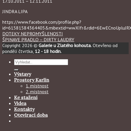
17.10.2011 – 12.11.2011
JINDRA LIPA
https://www.facebook.com/profile.php?
id=61581584364405&mibextid=wwXIfr&rdid=6EwECnoUpluJ
DOTEKY NEPROMYŠLENOSTI
ŠPINAVE PRADLO – DIRTY LAUDRY
Copyright 2026 ©
Galerie u Zlatého kohouta.
Otevřeno od
pondělí čtvrtka,
12 - 18 hodin.
Hledat:
Výstavy
Prostory Karlín
1. místnost
2. místnost
Ke stažení
Videa
Kontakty
Otevírací doba