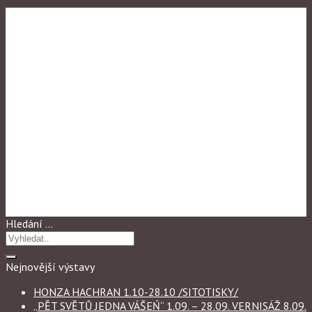
Výstavy 2011
AFECTION – HNUTI MYSLI
Hledání …
Nejnovější výstavy
HONZA HACHRAN 1.10-28.10 /SITOTISKY/
„PĚT SVĚTŮ JEDNA VÁŠEŃ“ 1.09. – 28.09. VERNISÁŽ 8.09.