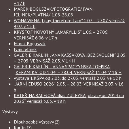
v 17 h
MAREK BOGUSZAK/FOTOGRAFIE/ IVAN
JELINEK/PLATNA/ 1.08-28.08
WONA WENA „I pay, therefore I am“ 1.07. – 27.07. vernisáž
4.07. v 15 h
KRYŠTOF NOVOTNÝ „AMARYLLIS“ 1.06. – 27.06.
VERNISÁŽ 6.06. v 17 h
Marek Boguszak
Ivan Jelínek
GALERIE KARLÍN: JANA KAŠŠÁKOVÁ „BEZ SVOLENÍ“ 2.05.
– 27.05. VERNISÁŽ 2.05. V 14 H
GALERIE KARLÍN – ANNA SPACZYNSKA TOMSKA
„KERAMIKA“ OD 1.04. – 28.04. VERNISAŽ 11.04. V 16 H
výstava 1.KŠPA od 2.03. do 27.03. vernisáž 2.03. ve 12 h
„JARNÍ EDUSO 2026“ 2.03. – 28.03. VERNISÁŽ 2.03. v 16
h
KATEŘINA BALEJOVÁ alias ZULEYKA „obrazy od 2014 do
2026“ vernisáž 3.03. v 18 h
Výstavy
Dlouhodobé výstavy
(2)
Karlín
(7)