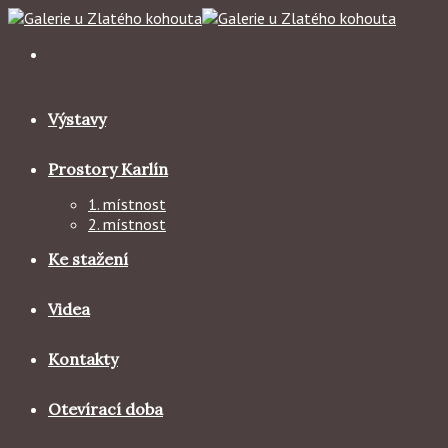
Skip
to
content
Výstavy
Prostory Karlín
1. místnost
2. místnost
Ke stažení
Videa
Kontakty
Otevírací doba