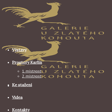
Skip
to
content
Výstavy
Prostory Karlín
1. místnost
2. místnost
Ke stažení
Videa
Kontakty