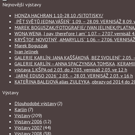
Nejnovější výstavy
HONZA HACHRAN 1.10-28.10 /SITOTISKY/
„PĚT SVĚTŮ JEDNA VÁŠEŃ“ 1.09. – 28.09. VERNISÁŽ 8.09. v
MAREK BOGUSZAK/FOTOGRAFIE/ IVAN JELINEK/PLATNA/ 
WONA WENA „I pay, therefore I am“ 1.07. – 27.07. vernisáž 4.
KRYŠTOF NOVOTNÝ „AMARYLLIS“ 1.06. – 27.06. VERNISÁŽ 6
Marek Boguszak
Ivan Jelínek
GALERIE KARLÍN: JANA KAŠŠÁKOVÁ „BEZ SVOLENÍ“ 2.05. – 
GALERIE KARLÍN – ANNA SPACZYNSKA TOMSKA „KERAMIKA“ 
výstava 1.KŠPA od 2.03. do 27.03. vernisáž 2.03. ve 12 h
„JARNÍ EDUSO 2026“ 2.03. – 28.03. VERNISÁŽ 2.03. v 16 h
KATEŘINA BALEJOVÁ alias ZULEYKA „obrazy od 2014 do 2026
Výstavy
Dlouhodobé výstavy
(2)
Karlín
(7)
Výstavy
(209)
Výstavy 2006
(12)
Výstavy 2007
(44)
Výstavy 2008
(38)