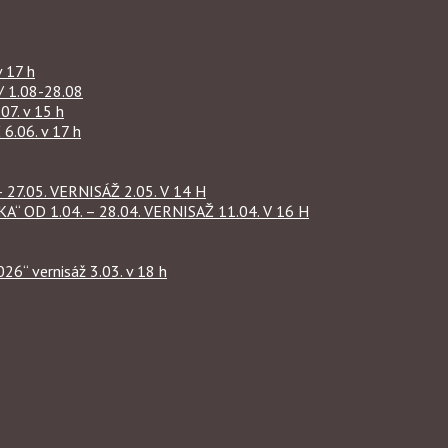
 17 h
1.08-28.08
07. v 15 h
.06. v 17 h
27.05. VERNISÁŽ 2.05. V 14 H
OD 1.04. – 28.04. VERNISAŽ 11.04. V 16 H
“ vernisáž 3.03. v 18 h