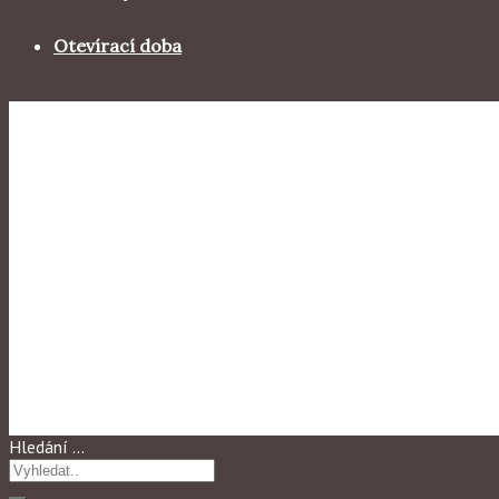
Otevírací doba
Výstavy 2011
ŠPINAVE PRADLO – DIRTY 
Hledání …