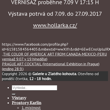
VERNISÁŽ proběhne 7.09 V 17:15 H
Výstava potrvá od 7.09. do 27.09.2017
www.hollarka.cz/
https://www.facebook.com/profile.php?
id=61581584364405&mibextid=wwXIfr&rdid=6EwECnoUpluJ
„THE COLOR OF AMERICA“ ART FROM CANADA-MEXICO-PERU
vernisaž 9.07 v 19 h(neděle)
PRAGUE ART COCKTAIL (International Exhibition in Prague)
(ending 28.9.)
Copyright 2026 ©
Galerie u Zlatého kohouta.
Otevřeno od
pondělí čtvrtka,
12 - 18 hodin.
Hledat:
Výstavy
Prostory Karlín
1. místnost