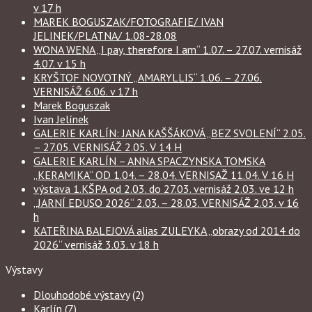
v 17 h
MAREK BOGUSZAK/FOTOGRAFIE/ IVAN
JELINEK/PLATNA/ 1.08-28.08
WONA WENA „I pay, therefore I am“ 1.07. – 27.07. vernisáž
4.07. v 15 h
KRYŠTOF NOVOTNÝ „AMARYLLIS“ 1.06. – 27.06.
VERNISÁŽ 6.06. v 17 h
Marek Boguszak
Ivan Jelínek
GALERIE KARLÍN: JANA KAŠŠÁKOVÁ „BEZ SVOLENÍ“ 2.05.
– 27.05. VERNISÁŽ 2.05. V 14 H
GALERIE KARLÍN – ANNA SPACZYNSKA TOMSKA
„KERAMIKA“ OD 1.04. – 28.04. VERNISAŽ 11.04. V 16 H
výstava 1.KŠPA od 2.03. do 27.03. vernisáž 2.03. ve 12 h
„JARNÍ EDUSO 2026“ 2.03. – 28.03. VERNISÁŽ 2.03. v 16
h
KATEŘINA BALEJOVÁ alias ZULEYKA „obrazy od 2014 do
2026“ vernisáž 3.03. v 18 h
Výstavy
Dlouhodobé výstavy
(2)
Karlín
(7)