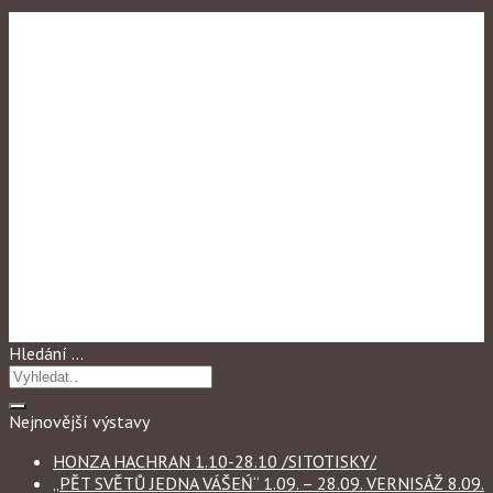
Výstavy 2017
„HOLLARKA V
PROSTORU“(VÝŠŠI
ODBORNA ŠKOLA A
STŘEDNÍ) (konec 27.9.)
Hledání …
Nejnovější výstavy
HONZA HACHRAN 1.10-28.10 /SITOTISKY/
„PĚT SVĚTŮ JEDNA VÁŠEŃ“ 1.09. – 28.09. VERNISÁŽ 8.09.