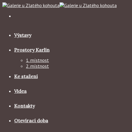
Skip
to
content
Výstavy
Prostory Karlín
1. místnost
2. místnost
Ke stažení
Videa
Kontakty
Otevírací doba