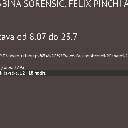
BINA SORENSIC, FELIX PINCHI 
tava od 8.07 do 23.7
RXrT&share_url=https%3A%2F%2Fwww.facebook.com%2Fshare
onec 27.9.)
í čtvrtka,
12 - 18 hodin.