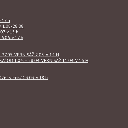
 17 h
1.08-28.08
07. v 15 h
.06. v 17 h
27.05. VERNISÁŽ 2.05. V 14 H
OD 1.04. – 28.04. VERNISAŽ 11.04. V 16 H
“ vernisáž 3.03. v 18 h