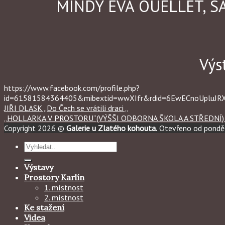
MINDY EVA OUELLET, SA
Výs
https://www.facebook.com/profile.php?
id=61581584364405&mibextid=wwXIfr&rdid=6EwECnoUpluJ
JIŘI DLASK „Do Čech se vrátili draci „
„HOLLARKA V PROSTORU“(VÝŠŠI ODBORNA ŠKOLA A STŘEDNÍ) (k
Copyright 2026 ©
Galerie u Zlatého kohouta.
Otevřeno od ponděl
Hledat:
Výstavy
Prostory Karlín
1. místnost
2. místnost
Ke stažení
Videa