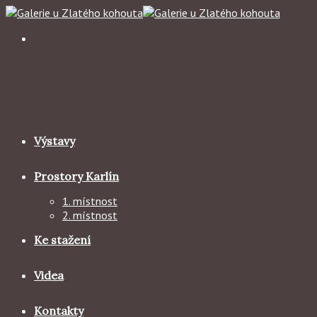
Skip
to
content
Výstavy
Prostory Karlín
1. místnost
2. místnost
Ke stažení
Videa
Kontakty