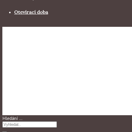
Otevírací doba
Výstavy 2017
„THE COLOR OF AMERICA“ 
9.07 v 19 h(neděle)
Hledání …