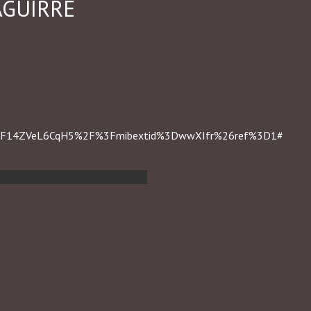
AGUIRRE
%2F14ZVeL6CqH5%2F%3Fmibextid%3DwwXIfr%26ref%3D1#