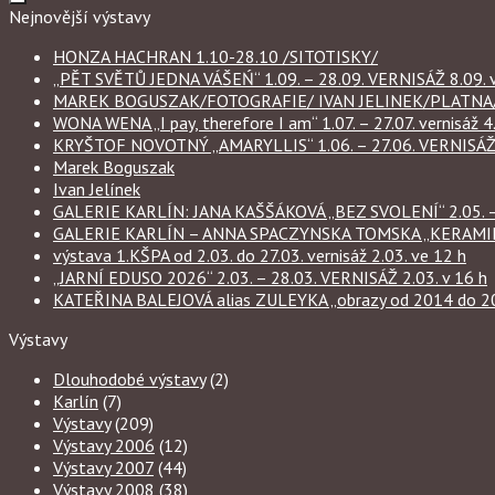
Nejnovější výstavy
HONZA HACHRAN 1.10-28.10 /SITOTISKY/
„PĚT SVĚTŮ JEDNA VÁŠEŃ“ 1.09. – 28.09. VERNISÁŽ 8.09. v
MAREK BOGUSZAK/FOTOGRAFIE/ IVAN JELINEK/PLATNA/ 
WONA WENA „I pay, therefore I am“ 1.07. – 27.07. vernisáž 4.
KRYŠTOF NOVOTNÝ „AMARYLLIS“ 1.06. – 27.06. VERNISÁŽ 6
Marek Boguszak
Ivan Jelínek
GALERIE KARLÍN: JANA KAŠŠÁKOVÁ „BEZ SVOLENÍ“ 2.05. – 
GALERIE KARLÍN – ANNA SPACZYNSKA TOMSKA „KERAMIKA“ 
výstava 1.KŠPA od 2.03. do 27.03. vernisáž 2.03. ve 12 h
„JARNÍ EDUSO 2026“ 2.03. – 28.03. VERNISÁŽ 2.03. v 16 h
KATEŘINA BALEJOVÁ alias ZULEYKA „obrazy od 2014 do 2026
Výstavy
Dlouhodobé výstavy
(2)
Karlín
(7)
Výstavy
(209)
Výstavy 2006
(12)
Výstavy 2007
(44)
Výstavy 2008
(38)