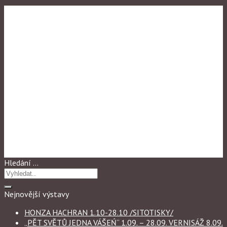
Výstavy
,
Výstavy 2024
„JARNÍ POZDRAVY Z
EDUSA“ 1.03. – 28.03.
vernisáž 4.03. od 16 h
Hledání …
Nejnovější výstavy
HONZA HACHRAN 1.10-28.10 /SITOTISKY/
„PĚT SVĚTŮ JEDNA VÁŠEŃ“ 1.09. – 28.09. VERNISÁŽ 8.09.