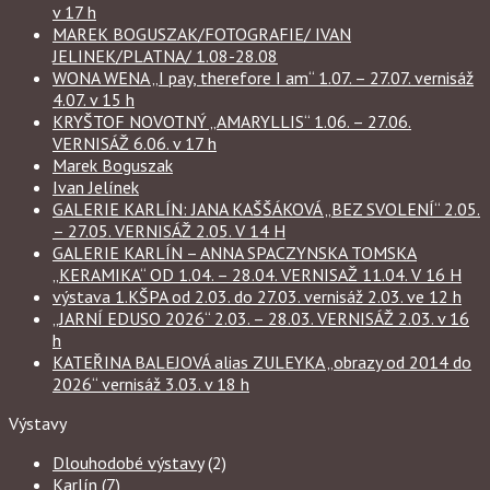
v 17 h
MAREK BOGUSZAK/FOTOGRAFIE/ IVAN
JELINEK/PLATNA/ 1.08-28.08
WONA WENA „I pay, therefore I am“ 1.07. – 27.07. vernisáž
4.07. v 15 h
KRYŠTOF NOVOTNÝ „AMARYLLIS“ 1.06. – 27.06.
VERNISÁŽ 6.06. v 17 h
Marek Boguszak
Ivan Jelínek
GALERIE KARLÍN: JANA KAŠŠÁKOVÁ „BEZ SVOLENÍ“ 2.05.
– 27.05. VERNISÁŽ 2.05. V 14 H
GALERIE KARLÍN – ANNA SPACZYNSKA TOMSKA
„KERAMIKA“ OD 1.04. – 28.04. VERNISAŽ 11.04. V 16 H
výstava 1.KŠPA od 2.03. do 27.03. vernisáž 2.03. ve 12 h
„JARNÍ EDUSO 2026“ 2.03. – 28.03. VERNISÁŽ 2.03. v 16
h
KATEŘINA BALEJOVÁ alias ZULEYKA „obrazy od 2014 do
2026“ vernisáž 3.03. v 18 h
Výstavy
Dlouhodobé výstavy
(2)
Karlín
(7)