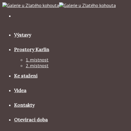
Skip
to
content
Výstavy
Prostory Karlín
1. místnost
2. místnost
Ke stažení
Videa
Kontakty
Otevírací doba