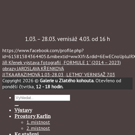
1.03. – 28.03. vernisáž 4.03. od 16 h
https://www.facebook.com/profile.php?
id=61581584364405&mibextid=wwXIfr&rdid=6EwECnoUpluJ
Jiři Křenek výstava fotografií „FORMULE 1“ (2014 – 2023)
obrazy JAROSLAVA KŘENKOVÁ
JITKA ARAZIMOVÁ 1.03-28.03 „LETMO“ VERNISAŽ 7.03
Copyright 2026 ©
Galerie u Zlatého kohouta.
Otevřeno od
pondělí čtvrtka,
12 - 18 hodin.
Hledat:
Výstavy
Prostory Karlín
1. místnost
2. místnost
Ke stažení