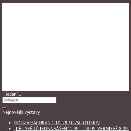
Výstavy 2024
JITKA ARAZIMOVÁ 1.03-
28.03 „LETMO“ VERNISAŽ
7.03
Hledání …
Nejnovější výstavy
HONZA HACHRAN 1.10-28.10 /SITOTISKY/
„PĚT SVĚTŮ JEDNA VÁŠEŃ“ 1.09. – 28.09. VERNISÁŽ 8.09.