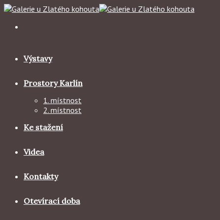
Skip
to
content
Výstavy
Prostory Karlín
1. místnost
2. místnost
Ke stažení
Videa
Kontakty
Otevírací doba