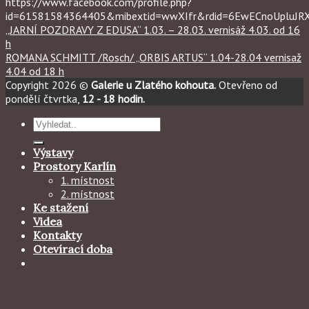
https://www.facebook.com/profile.php?
id=61581584364405&mibextid=wwXIfr&rdid=6EwECnoUpluJ
„JARNÍ POZDRAVY Z EDUSA“ 1.03. – 28.03. vernisáž 4.03. od 16
h
ROMANA SCHMITT /Rosch/ „ORBIS ARTUS“ 1.04-28.04 vernisaž
4.04 od 18 h
Copyright 2026 ©
Galerie u Zlatého kohouta.
Otevřeno od
pondělí čtvrtka,
12 - 18 hodin.
Hledat:
Výstavy
Prostory Karlín
1. místnost
2. místnost
Ke stažení
Videa
Kontakty
Otevírací doba