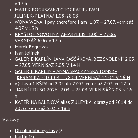
v 17 h
MAREK BOGUSZAK/FOTOGRAFIE/ IVAN
JELINEK/PLATNA/ 1.08-28.08
WONA WENA „I pay, therefore I am“ 1.07. – 27.07. vernisáž
4.07. v 15 h
KRYŠTOF NOVOTNÝ „AMARYLLIS“ 1.06. – 27.06.
VERNISÁŽ 6.06. v 17 h
Marek Boguszak
Ivan Jelínek
GALERIE KARLÍN: JANA KAŠŠÁKOVÁ „BEZ SVOLENÍ“ 2.05.
– 27.05. VERNISÁŽ 2.05. V 14 H
GALERIE KARLÍN – ANNA SPACZYNSKA TOMSKA
„KERAMIKA“ OD 1.04. – 28.04. VERNISAŽ 11.04. V 16 H
výstava 1.KŠPA od 2.03. do 27.03. vernisáž 2.03. ve 12 h
„JARNÍ EDUSO 2026“ 2.03. – 28.03. VERNISÁŽ 2.03. v 16
h
KATEŘINA BALEJOVÁ alias ZULEYKA „obrazy od 2014 do
2026“ vernisáž 3.03. v 18 h
Výstavy
Dlouhodobé výstavy
(2)
Karlín
(7)