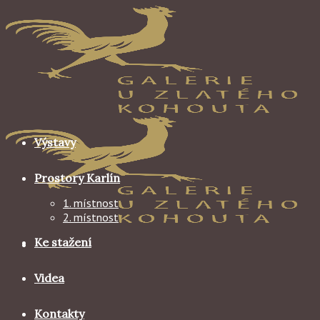
Skip
to
content
Výstavy
Prostory Karlín
1. místnost
2. místnost
Ke stažení
Videa
Kontakty