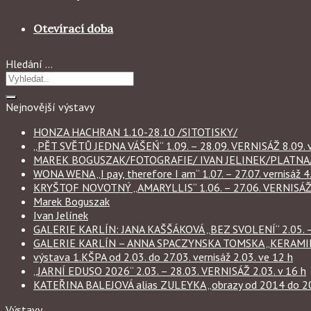
Otevírací doba
Hledání …
Nejnovější výstavy
HONZA HACHRAN 1.10-28.10 /SITOTISKY/
„PĚT SVĚTŮ JEDNA VÁŠEŃ“ 1.09. – 28.09. VERNISÁŽ 8.09. v
MAREK BOGUSZAK/FOTOGRAFIE/ IVAN JELINEK/PLATNA/ 
WONA WENA „I pay, therefore I am“ 1.07. – 27.07. vernisáž 4.
KRYŠTOF NOVOTNÝ „AMARYLLIS“ 1.06. – 27.06. VERNISÁŽ 6
Marek Boguszak
Ivan Jelínek
GALERIE KARLÍN: JANA KAŠŠÁKOVÁ „BEZ SVOLENÍ“ 2.05. – 
GALERIE KARLÍN – ANNA SPACZYNSKA TOMSKA „KERAMIKA“ 
výstava 1.KŠPA od 2.03. do 27.03. vernisáž 2.03. ve 12 h
„JARNÍ EDUSO 2026“ 2.03. – 28.03. VERNISÁŽ 2.03. v 16 h
KATEŘINA BALEJOVÁ alias ZULEYKA „obrazy od 2014 do 2026
Výstavy