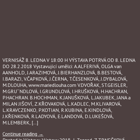
VERNISÁŽ 8. LEDNA V 18:00 H VÝSTAVA POTRVÁ OD 8. LEDNA
DO 28.2.2018 Vystavující umělci: A.ALFERIVÁ, OLGA van
AANHOLD, J.ARAZIMOVÁ, J.BIERHANZLOVÁ, B.BESTOVÁ,
I.BARAZI, V.ČAPKOVÁ, J.ČERNA, T.ČESENKOVÁ, J.DYBALOVÁ,
M.DLOUHA, www.mariedlouha.com V.DVOŘAK, ST.GEISLER,
M.GRU´´NDLOVÁ, I.GRUNDLOVÁ, I.HRUŠKOVÁ, H.HACHRAN,
P.HACHRAN. B.HOCHMAN, K.JANUŠKOVÁ, L.JAKUBEK, JANA a
MILAN JIŠOVÍ, Z.KŘOVAKOVÁ, L.KADLEC, M.KLIVAROVÁ,
L.KRAVCZENKO, P.KOTIAN, R.KUBINA, E.KINDLOVÁ,
J.KŘENKOVÁ, R.LADYOVÁ, E.LANDOVÁ, D.LUKEŠOVÁ,
M.LEMBERK, […]
Continue reading
→
Posted in
Výstavy
,
Výstavy 2018
|
Tagged
.Z.TRNEČKOVÁ
,