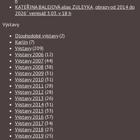
h
KATEŘINA BALEJOVÁ alias ZULEYKA „obrazy od 2014 do
2026“ vernisáž 3.03. v 18 h
Výstavy
Dlouhodobé výstavy
(2)
Karlín
(7)
Výstavy
(209)
Výstavy 2006
(12)
Výstavy 2007
(44)
Výstavy 2008
(38)
Výstavy 2009
(31)
Výstavy 2010
(31)
Výstavy 2011
(28)
Výstavy 2012
(28)
Výstavy 2013
(26)
Výstavy 2014
(31)
Výstavy 2015
(33)
Výstavy 2016
(37)
Výstavy 2017
(34)
Výstavy 2018
(27)
Výstavy 2019
(25)