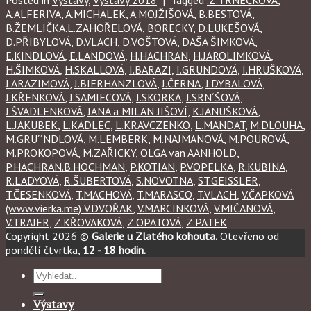
A.ALFERIVA
,
A.MICHALEK
,
A.MOJŽIŠOVÁ
,
B.BESTOVÁ
,
B.ŽEMLIČKA.L.ZAHOŘELOVÁ
,
BORECKY
,
D.LUKEŠOVÁ
,
D.PŘIBYLOVÁ
,
D.VLACH
,
D.VOŠTOVÁ
,
DAŠA ŠIMKOVÁ
,
E.KINDLOVÁ
,
E.LANDOVÁ
,
H.HACHRAN
,
H.JAROLIMKOVÁ
,
H.ŠIMKOVÁ
,
H.SKALLOVÁ
,
I.BARAZI
,
I.GRUNDOVÁ
,
I.HRUŠKOVÁ
,
J.ARAZIMOVÁ
,
J.BIERHANZLOVÁ
,
J.ČERNA
,
J.DYBALOVÁ
,
J.KŘENKOVÁ
,
J.SAMIECOVÁ
,
J.SKORKA
,
J.SRN´ŠOVÁ
,
J.ŠVADLENKOVÁ
,
JANA a MILAN JIŠOVÍ
,
K.JANUŠKOVÁ
,
L.JAKUBEK
,
L.KADLEC
,
L.KRAVCZENKO
,
L.MANDAT
,
M.DLOUHA
,
M.GRU´´NDLOVÁ
,
M.LEMBERK
,
M.NAJMANOVÁ
,
M.POUROVÁ
,
M.PROKOPOVÁ
,
M.ZAŘICKY
,
OLGA van AANHOLD
,
P.HACHRAN.B.HOCHMAN
,
P.KOTIAN
,
P.VOPELKA
,
R.KUBINA
,
R.LADYOVÁ
,
R.ŠUBERTOVÁ
,
S.NOVOTNA
,
ST.GEISSLER
,
T.ČESENKOVÁ
,
T.MACHOVÁ
,
T.MARASCO
,
T.VLACH
,
V.ČAPKOVÁ
(www.vierka.me) V.DVOŘAK
,
V.MARCINKOVÁ
,
V.MIČANOVÁ
,
V.TRAJER
,
Z.KŘOVAKOVÁ
,
Z.OPATOVÁ
,
Z.PATEK
Copyright 2026 ©
Galerie u Zlatého kohouta.
Otevřeno od
pondělí čtvrtka,
12 - 18 hodin.
Hledat:
Výstavy