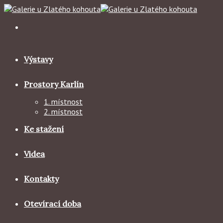
Skip
to
content
Výstavy
Prostory Karlín
1. místnost
2. místnost
Ke stažení
Videa
Kontakty
Otevírací doba