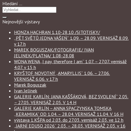
Hledání …
Nejnovější výstavy
HONZA HACHRAN 1.10-28.10 /SITOTISKY/
„PĚT SVĚTŮ JEDNA VÁŠEŃ“ 1.09. – 28.09. VERNISÁŽ 8.09.
v 17 h
MAREK BOGUSZAK/FOTOGRAFIE/ IVAN
JELINEK/PLATNA/ 1.08-28.08
WONA WENA „I pay, therefore I am“ 1.07. – 27.07. vernisáž
4.07. v 15 h
KRYŠTOF NOVOTNÝ „AMARYLLIS“ 1.06. – 27.06.
VERNISÁŽ 6.06. v 17 h
Marek Boguszak
Ivan Jelínek
GALERIE KARLÍN: JANA KAŠŠÁKOVÁ „BEZ SVOLENÍ“ 2.05.
– 27.05. VERNISÁŽ 2.05. V 14 H
GALERIE KARLÍN – ANNA SPACZYNSKA TOMSKA
„KERAMIKA“ OD 1.04. – 28.04. VERNISAŽ 11.04. V 16 H
výstava 1.KŠPA od 2.03. do 27.03. vernisáž 2.03. ve 12 h
„JARNÍ EDUSO 2026“ 2.03. – 28.03. VERNISÁŽ 2.03. v 16