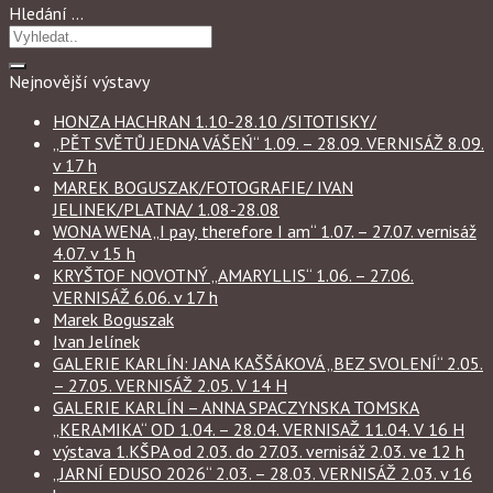
Hledání …
Nejnovější výstavy
HONZA HACHRAN 1.10-28.10 /SITOTISKY/
„PĚT SVĚTŮ JEDNA VÁŠEŃ“ 1.09. – 28.09. VERNISÁŽ 8.09.
v 17 h
MAREK BOGUSZAK/FOTOGRAFIE/ IVAN
JELINEK/PLATNA/ 1.08-28.08
WONA WENA „I pay, therefore I am“ 1.07. – 27.07. vernisáž
4.07. v 15 h
KRYŠTOF NOVOTNÝ „AMARYLLIS“ 1.06. – 27.06.
VERNISÁŽ 6.06. v 17 h
Marek Boguszak
Ivan Jelínek
GALERIE KARLÍN: JANA KAŠŠÁKOVÁ „BEZ SVOLENÍ“ 2.05.
– 27.05. VERNISÁŽ 2.05. V 14 H
GALERIE KARLÍN – ANNA SPACZYNSKA TOMSKA
„KERAMIKA“ OD 1.04. – 28.04. VERNISAŽ 11.04. V 16 H
výstava 1.KŠPA od 2.03. do 27.03. vernisáž 2.03. ve 12 h
„JARNÍ EDUSO 2026“ 2.03. – 28.03. VERNISÁŽ 2.03. v 16