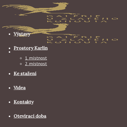
Skip
to
content
Výstavy
Prostory Karlín
1. místnost
2. místnost
Ke stažení
Videa
Kontakty
Otevírací doba