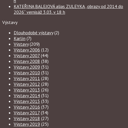
h
KATEŘINA BALEJOVÁ alias ZULEYKA „obrazy od 2014 do
2026“ vernisáž 3.03. v 18 h
Výstavy
Dlouhodobé výstavy
(2)
Karlín
(7)
Výstavy
(209)
Výstavy 2006
(12)
Výstavy 2007
(44)
Výstavy 2008
(38)
Výstavy 2009
(31)
Výstavy 2010
(31)
Výstavy 2011
(28)
Výstavy 2012
(28)
Výstavy 2013
(26)
Výstavy 2014
(31)
Výstavy 2015
(33)
Výstavy 2016
(37)
Výstavy 2017
(34)
Výstavy 2018
(27)
Výstavy 2019
(25)