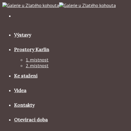
Skip
to
content
Výstavy
Prostory Karlín
1. místnost
2. místnost
Ke stažení
Videa
Kontakty
Otevírací doba