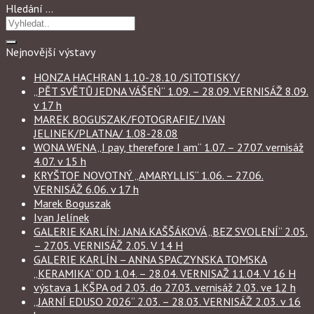
Hledání …
Nejnovější výstavy
HONZA HACHRAN 1.10-28.10 /SITOTISKY/
„PĚT SVĚTŮ JEDNA VÁŠEŃ“ 1.09. – 28.09. VERNISÁŽ 8.09.
v 17 h
MAREK BOGUSZAK/FOTOGRAFIE/ IVAN
JELINEK/PLATNA/ 1.08-28.08
WONA WENA „I pay, therefore I am“ 1.07. – 27.07. vernisáž
4.07. v 15 h
KRYŠTOF NOVOTNÝ „AMARYLLIS“ 1.06. – 27.06.
VERNISÁŽ 6.06. v 17 h
Marek Boguszak
Ivan Jelínek
GALERIE KARLÍN: JANA KAŠŠÁKOVÁ „BEZ SVOLENÍ“ 2.05.
– 27.05. VERNISÁŽ 2.05. V 14 H
GALERIE KARLÍN – ANNA SPACZYNSKA TOMSKA
„KERAMIKA“ OD 1.04. – 28.04. VERNISAŽ 11.04. V 16 H
výstava 1.KŠPA od 2.03. do 27.03. vernisáž 2.03. ve 12 h
„JARNÍ EDUSO 2026“ 2.03. – 28.03. VERNISÁŽ 2.03. v 16