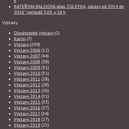
h
KATEŘINA BALEJOVÁ alias ZULEYKA „obrazy od 2014 do
2026“ vernisáž 3.03. v 18 h
Výstavy
Dlouhodobé výstavy
(2)
Karlín
(7)
Výstavy
(209)
Výstavy 2006
(12)
Výstavy 2007
(44)
Výstavy 2008
(38)
Výstavy 2009
(31)
Výstavy 2010
(31)
Výstavy 2011
(28)
Výstavy 2012
(28)
Výstavy 2013
(26)
Výstavy 2014
(31)
Výstavy 2015
(33)
Výstavy 2016
(37)
Výstavy 2017
(34)
Výstavy 2018
(27)
Výstavy 2019
(25)