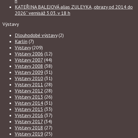
h
KATEŘINA BALEJOVÁ alias ZULEYKA „obrazy od 2014 do
2026“ vernisáž 3.03. v 18 h
Výstavy
Dlouhodobé výstavy
(2)
Karlín
(7)
Výstavy
(209)
Výstavy 2006
(12)
Výstavy 2007
(44)
Výstavy 2008
(38)
Výstavy 2009
(31)
Výstavy 2010
(31)
Výstavy 2011
(28)
Výstavy 2012
(28)
Výstavy 2013
(26)
Výstavy 2014
(31)
Výstavy 2015
(33)
Výstavy 2016
(37)
Výstavy 2017
(34)
Výstavy 2018
(27)
Výstavy 2019
(25)