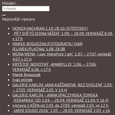
Hledání …
Nejnovější výstavy
HONZA HACHRAN 1.10-28.10 /SITOTISKY/
„PĚT SVĚTŮ JEDNA VÁŠEŃ“ 1.09. – 28.09. VERNISÁŽ 8.09.
v 17 h
MAREK BOGUSZAK/FOTOGRAFIE/ IVAN
JELINEK/PLATNA/ 1.08-28.08
WONA WENA „I pay, therefore I am“ 1.07. – 27.07. vernisáž
4.07. v 15 h
KRYŠTOF NOVOTNÝ „AMARYLLIS“ 1.06. – 27.06.
VERNISÁŽ 6.06. v 17 h
Marek Boguszak
Ivan Jelínek
GALERIE KARLÍN: JANA KAŠŠÁKOVÁ „BEZ SVOLENÍ“ 2.05.
– 27.05. VERNISÁŽ 2.05. V 14 H
GALERIE KARLÍN – ANNA SPACZYNSKA TOMSKA
„KERAMIKA“ OD 1.04. – 28.04. VERNISAŽ 11.04. V 16 H
výstava 1.KŠPA od 2.03. do 27.03. vernisáž 2.03. ve 12 h
„JARNÍ EDUSO 2026“ 2.03. – 28.03. VERNISÁŽ 2.03. v 16