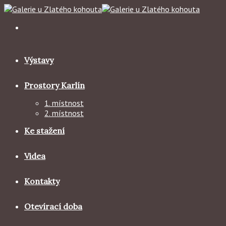
Skip
to
content
Výstavy
Prostory Karlín
1. místnost
2. místnost
Ke stažení
Videa
Kontakty
Otevírací doba