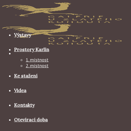
Skip
to
content
Výstavy
Prostory Karlín
1. místnost
2. místnost
Ke stažení
Videa
Kontakty
Otevírací doba