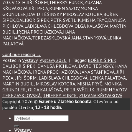
7.07. V 18 H JIŘI ŠORM,THIERRY FUNCK,ZUZANA
KŘOVÁKOVÁ,JIŘI PECA,RUMEN SAZOV,MONIKA
GRUNDLER,DAVID TĚŠINSKY,MIROSLAV KOTORA,BOŘEK
ŠIPEK,DALIBOR ŠIPEK,PETR SVĚTLIK,MISHA FRYČ,DANUŠA
PICHLOVÁ,LADISLAVA CHLEBDOVÁ,OLGA KALAŠOVÁ,MARTIN
BUDIL,IRENA PROCHÁZKOVÁ,HANA
MÁCHAČKOVÁ,TEREZASKLOVSKÁ,JANA STANˇKOVÁ,LENKA
PALATOVÁ
Continue reading
→
Posted in
Výstavy
,
Výstavy 2020
|
Tagged
BOŘEK ŠÍPEK
,
DALIBOR ŠIPEK
,
DANUŠA PICHLOVÁ
,
DAVID TĚŠINSKY
,
HANA
MÁCHAČKOVÁ
,
IRENA PROCHÁZKOVÁ
,
JANA STANˇKOVÁ
,
JIŘI
PECA
,
JIŘI ŠORM
,
LADISLAVA CHLEBDOVÁ
,
LENKA PALATOVÁ
,
MARTIN BUDIL
,
MIROSLAV KOTORA
,
MISHA FRYČ
,
MONIKA
GRUNDLER
,
OLGA KALAŠOVÁ
,
PETR SVĚTLIK
,
RUMEN SAZOV
,
TEREZASKLOVSKÁ
,
THIERRY FUNCK
,
ZUZANA KŘOVAKOVÁ
Copyright 2026 ©
Galerie u Zlatého kohouta.
Otevřeno od
pondělí čtvrtka,
12 - 18 hodin.
Hledat:
Výstavy