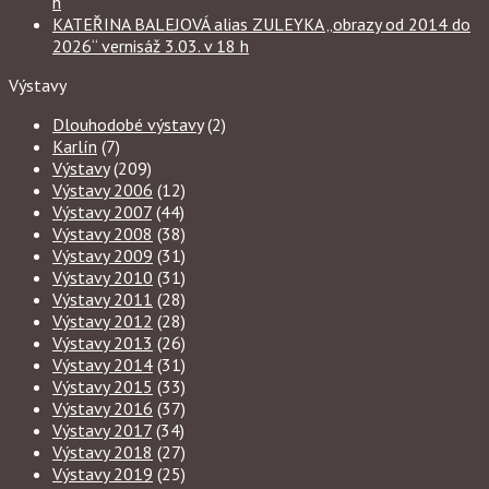
h
KATEŘINA BALEJOVÁ alias ZULEYKA „obrazy od 2014 do
2026“ vernisáž 3.03. v 18 h
Výstavy
Dlouhodobé výstavy
(2)
Karlín
(7)
Výstavy
(209)
Výstavy 2006
(12)
Výstavy 2007
(44)
Výstavy 2008
(38)
Výstavy 2009
(31)
Výstavy 2010
(31)
Výstavy 2011
(28)
Výstavy 2012
(28)
Výstavy 2013
(26)
Výstavy 2014
(31)
Výstavy 2015
(33)
Výstavy 2016
(37)
Výstavy 2017
(34)
Výstavy 2018
(27)
Výstavy 2019
(25)