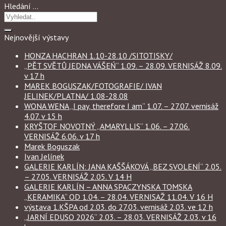
Hledání …
Nejnovější výstavy
HONZA HACHRAN 1.10-28.10 /SITOTISKY/
„PĚT SVĚTŮ JEDNA VÁŠEŃ“ 1.09. – 28.09. VERNISÁŽ 8.09.
v 17 h
MAREK BOGUSZAK/FOTOGRAFIE/ IVAN
JELINEK/PLATNA/ 1.08-28.08
WONA WENA „I pay, therefore I am“ 1.07. – 27.07. vernisáž
4.07. v 15 h
KRYŠTOF NOVOTNÝ „AMARYLLIS“ 1.06. – 27.06.
VERNISÁŽ 6.06. v 17 h
Marek Boguszak
Ivan Jelínek
GALERIE KARLÍN: JANA KAŠŠÁKOVÁ „BEZ SVOLENÍ“ 2.05.
– 27.05. VERNISÁŽ 2.05. V 14 H
GALERIE KARLÍN – ANNA SPACZYNSKA TOMSKA
„KERAMIKA“ OD 1.04. – 28.04. VERNISAŽ 11.04. V 16 H
výstava 1.KŠPA od 2.03. do 27.03. vernisáž 2.03. ve 12 h
„JARNÍ EDUSO 2026“ 2.03. – 28.03. VERNISÁŽ 2.03. v 16