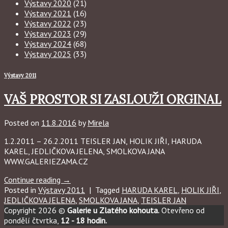
Výstavy 2020
(21)
Výstavy 2021
(16)
Výstavy 2022
(23)
Výstavy 2023
(29)
Výstavy 2024
(68)
Výstavy 2025
(33)
Výstavy 2011
VAŠ PROSTOR SI ZASLOUŽI ORGINAL
Posted on
11.8.2016
by
Mirela
1.2.2011 – 26.2.2011 TEISLER JAN, HOLIK JIŘI, HARUDA
KAREL, JEDLIČKOVA JELENA, SMOLKOVA JANA
WWW.GALERIEZAMA.CZ
Continue reading
→
Posted in
Výstavy 2011
|
Tagged
HARUDA KAREL
,
HOLIK JIŘI
,
JEDLIČKOVA JELENA
,
SMOLKOVA JANA
,
TEISLER JAN
Copyright 2026 ©
Galerie u Zlatého kohouta.
Otevřeno od
pondělí čtvrtka,
12 - 18 hodin.