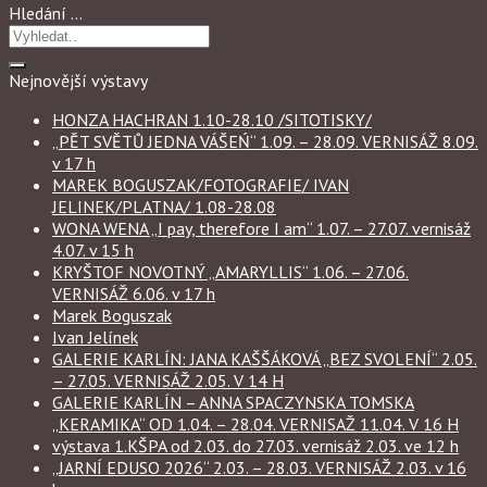
Hledání …
Nejnovější výstavy
HONZA HACHRAN 1.10-28.10 /SITOTISKY/
„PĚT SVĚTŮ JEDNA VÁŠEŃ“ 1.09. – 28.09. VERNISÁŽ 8.09.
v 17 h
MAREK BOGUSZAK/FOTOGRAFIE/ IVAN
JELINEK/PLATNA/ 1.08-28.08
WONA WENA „I pay, therefore I am“ 1.07. – 27.07. vernisáž
4.07. v 15 h
KRYŠTOF NOVOTNÝ „AMARYLLIS“ 1.06. – 27.06.
VERNISÁŽ 6.06. v 17 h
Marek Boguszak
Ivan Jelínek
GALERIE KARLÍN: JANA KAŠŠÁKOVÁ „BEZ SVOLENÍ“ 2.05.
– 27.05. VERNISÁŽ 2.05. V 14 H
GALERIE KARLÍN – ANNA SPACZYNSKA TOMSKA
„KERAMIKA“ OD 1.04. – 28.04. VERNISAŽ 11.04. V 16 H
výstava 1.KŠPA od 2.03. do 27.03. vernisáž 2.03. ve 12 h
„JARNÍ EDUSO 2026“ 2.03. – 28.03. VERNISÁŽ 2.03. v 16