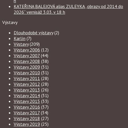
h
KATEŘINA BALEJOVÁ alias ZULEYKA „obrazy od 2014 do
2026“ vernisáž 3.03. v 18 h
Výstavy
Dlouhodobé výstavy
(2)
Karlín
(7)
Výstavy
(209)
Výstavy 2006
(12)
Výstavy 2007
(44)
Výstavy 2008
(38)
Výstavy 2009
(31)
Výstavy 2010
(31)
Výstavy 2011
(28)
Výstavy 2012
(28)
Výstavy 2013
(26)
Výstavy 2014
(31)
Výstavy 2015
(33)
Výstavy 2016
(37)
Výstavy 2017
(34)
Výstavy 2018
(27)
Výstavy 2019
(25)