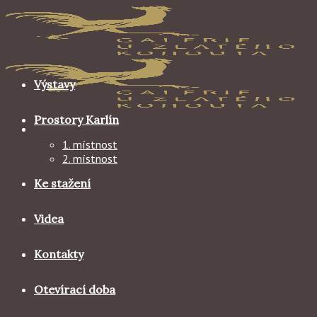
Skip
to
content
Výstavy
Prostory Karlín
1. místnost
2. místnost
Ke stažení
Videa
Kontakty
Otevírací doba