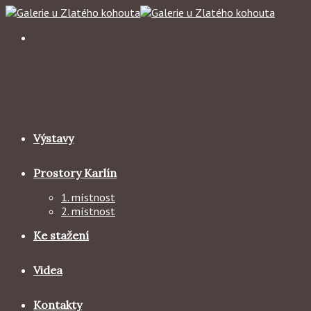
Skip
to
content
Výstavy
Prostory Karlín
1. místnost
2. místnost
Ke stažení
Videa
Kontakty