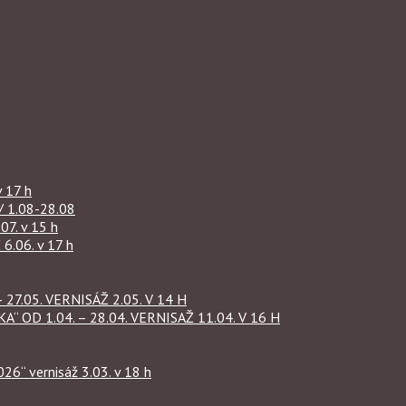
 17 h
1.08-28.08
07. v 15 h
.06. v 17 h
27.05. VERNISÁŽ 2.05. V 14 H
OD 1.04. – 28.04. VERNISAŽ 11.04. V 16 H
“ vernisáž 3.03. v 18 h