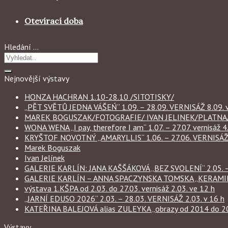
Otevírací doba
Hledání …
Nejnovější výstavy
HONZA HACHRAN 1.10-28.10 /SITOTISKY/
„PĚT SVĚTŮ JEDNA VÁŠEŃ“ 1.09. – 28.09. VERNISÁŽ 8.09. v
MAREK BOGUSZAK/FOTOGRAFIE/ IVAN JELINEK/PLATNA/ 
WONA WENA „I pay, therefore I am“ 1.07. – 27.07. vernisáž 4.
KRYŠTOF NOVOTNÝ „AMARYLLIS“ 1.06. – 27.06. VERNISÁŽ 6
Marek Boguszak
Ivan Jelínek
GALERIE KARLÍN: JANA KAŠŠÁKOVÁ „BEZ SVOLENÍ“ 2.05. – 
GALERIE KARLÍN – ANNA SPACZYNSKA TOMSKA „KERAMIKA“ 
výstava 1.KŠPA od 2.03. do 27.03. vernisáž 2.03. ve 12 h
„JARNÍ EDUSO 2026“ 2.03. – 28.03. VERNISÁŽ 2.03. v 16 h
KATEŘINA BALEJOVÁ alias ZULEYKA „obrazy od 2014 do 2026
Výstavy