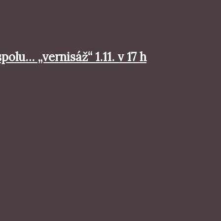
u… „vernisáž“ 1.11. v 17 h