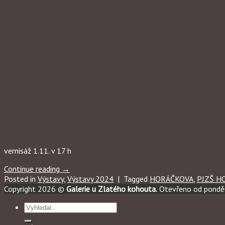
vernisáž 1.11. v 17 h
Continue reading
→
Posted in
Výstavy
,
Výstavy 2024
|
Tagged
HORÁČKOVA
,
PJZŠ H
Copyright 2026 ©
Galerie u Zlatého kohouta.
Otevřeno od ponděl
Hledat: