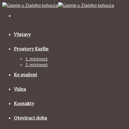
Skip
to
content
Výstavy
Prostory Karlín
1. místnost
2. místnost
Ke stažení
Videa
Kontakty
Otevírací doba