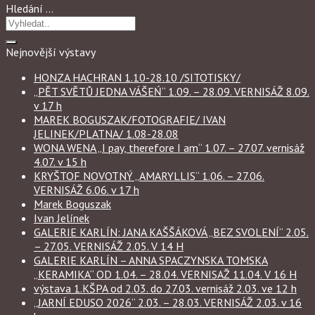
Hledání …
Nejnovější výstavy
HONZA HACHRAN 1.10-28.10 /SITOTISKY/
„PĚT SVĚTŮ JEDNA VÁŠEŃ“ 1.09. – 28.09. VERNISÁŽ 8.09.
v 17 h
MAREK BOGUSZAK/FOTOGRAFIE/ IVAN
JELINEK/PLATNA/ 1.08-28.08
WONA WENA „I pay, therefore I am“ 1.07. – 27.07. vernisáž
4.07. v 15 h
KRYŠTOF NOVOTNÝ „AMARYLLIS“ 1.06. – 27.06.
VERNISÁŽ 6.06. v 17 h
Marek Boguszak
Ivan Jelínek
GALERIE KARLÍN: JANA KAŠŠÁKOVÁ „BEZ SVOLENÍ“ 2.05.
– 27.05. VERNISÁŽ 2.05. V 14 H
GALERIE KARLÍN – ANNA SPACZYNSKA TOMSKA
„KERAMIKA“ OD 1.04. – 28.04. VERNISAŽ 11.04. V 16 H
výstava 1.KŠPA od 2.03. do 27.03. vernisáž 2.03. ve 12 h
„JARNÍ EDUSO 2026“ 2.03. – 28.03. VERNISÁŽ 2.03. v 16