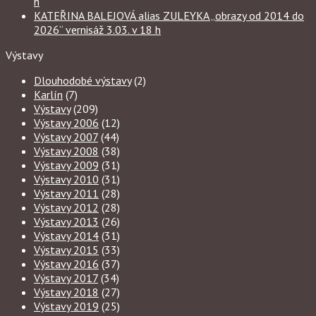
h
KATEŘINA BALEJOVÁ alias ZULEYKA „obrazy od 2014 do
2026“ vernisáž 3.03. v 18 h
Výstavy
Dlouhodobé výstavy
(2)
Karlín
(7)
Výstavy
(209)
Výstavy 2006
(12)
Výstavy 2007
(44)
Výstavy 2008
(38)
Výstavy 2009
(31)
Výstavy 2010
(31)
Výstavy 2011
(28)
Výstavy 2012
(28)
Výstavy 2013
(26)
Výstavy 2014
(31)
Výstavy 2015
(33)
Výstavy 2016
(37)
Výstavy 2017
(34)
Výstavy 2018
(27)
Výstavy 2019
(25)