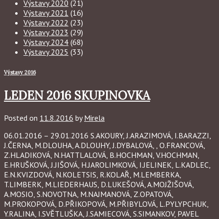
Výstavy 2020
(21)
Výstavy 2021
(16)
Výstavy 2022
(23)
Výstavy 2023
(29)
Výstavy 2024
(68)
Výstavy 2025
(33)
Výstavy 2016
LEDEN 2016 SKUPINOVKA
Posted on
11.8.2016
by
Mirela
06.01.2016 – 29.01.2016 S.AKOURY, J.ARAZIMOVÁ, I.BARAZZI,
J.ČERNA, M.DLOUHA, A.DLOUHY, J.DYBALOVÁ, , O.FRANCOVÁ,
Z.HLADIKOVÁ, N.HATTLALOVÁ, B.HOCHMAN, V.HOCHMAN,
E.HRUŠKOVÁ, J.JIŠOVÁ, H.JAROLIMKOVÁ, I.JELINEK, L.KADLEC,
E.N.KVIZDOVÁ, N.KOLETSIS, R.KOLAŘ, M.LEMBERKA,
T.LIMBERK, M.LIEDERHAUS, D.LUKEŠOVÁ, A.MOJŽIŠOVÁ,
A.MOSIO, S.NOVOTNA, M.NAJMANOVÁ, Z.OPATOVÁ,
M.PROKOPOVÁ, D.PŘIKOPOVÁ, M.PŘIBYLOVÁ, L.PYLYPCHUK,
Y.RALINA, I.SVĚTLUŠKA, J.SAMIECOVÁ, S.SIMANKOV, PAVEL