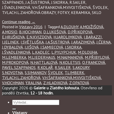
SZAPPANOS, J.A.ŠUSTROVÁ, J.SKORKA, R.SAILER,
J.ŠVADLENKOVÁ, V.H.ŠAFRANKOVÁ.M.V.VOJTIŠKOVÁ, Š.VOLEK,
T.VLACH.L.ZAHOŘOVÁ OBRAZY, FOTKY, KERAMIKA, SKLO
Continue reading
→
Posted in
Výstavy 2016
|
Tagged
A.DLOUHY
,
A.MOJŽIŠOVÁ
,
A.MOSIO
,
B.HOCHMAN
,
D.LUKEŠOVÁ
,
D.PŘIKOPOVÁ
,
E.HRUŠKOVA
,
E.N.KVIZDOVÁ
,
H.JAROLIMKOVÁ
,
I.BARAZZI
,
I.JELINEK
,
I.SVĚTLUŠKA
,
J.A.ŠUSTROVÁ
,
J.ARAZIMOVÁ
,
J.ČERNA
,
J.DYBALOVÁ
,
J.JIŠOVÁ
,
J.SAMIECOVÁ
,
J.SKORKA
,
J.ŠVADLENKOVÁ
,
L.KADLEC
,
L.PYLYPCHUK
,
M.DLOUHA
,
M.LEMBERKA
,
M.LIEDERHAUS
,
M.NAJMANOVÁ
,
M.PŘIBYLOVÁ
,
M.PROKOPOVÁ
,
N.HATTLALOVÁ
,
N.KOLETSIS
,
O.FRANCOVÁ
,
PAVEL SZAPPANOS
,
R.KOLAŘ
,
R.SAILER
,
S.AKOURY
,
S.NOVOTNA
,
S.SIMANKOV
,
Š.VOLEK
,
T.LIMBERK
,
T.VLACH.L.ZAHOŘOVÁ
,
V.H.ŠAFRANKOVÁ.M.V.VOJTIŠKOVÁ
,
V.HOCHMAN
,
Ý.RALINA
,
Z.HLADIKOVÁ
,
Z.OPATOVÁ
Copyright 2026 ©
Galerie u Zlatého kohouta.
Otevřeno od
pondělí čtvrtka,
12 - 18 hodin.
Hledat:
Výstavy