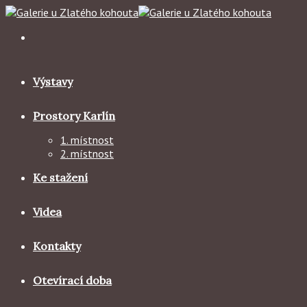
Skip
to
content
Výstavy
Prostory Karlín
1. místnost
2. místnost
Ke stažení
Videa
Kontakty
Otevírací doba