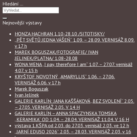
Hledání …
Nejnovější výstavy
HONZA HACHRAN 1.10-28.10 /SITOTISKY/
„PĚT SVĚTŮ JEDNA VÁŠEŃ“ 1.09. – 28.09. VERNISÁŽ 8.09.
v 17 h
MAREK BOGUSZAK/FOTOGRAFIE/ IVAN
JELINEK/PLATNA/ 1.08-28.08
WONA WENA „I pay, therefore I am“ 1.07. – 27.07. vernisáž
4.07. v 15 h
KRYŠTOF NOVOTNÝ „AMARYLLIS“ 1.06. – 27.06.
VERNISÁŽ 6.06. v 17 h
Marek Boguszak
Ivan Jelínek
GALERIE KARLÍN: JANA KAŠŠÁKOVÁ „BEZ SVOLENÍ“ 2.05.
– 27.05. VERNISÁŽ 2.05. V 14 H
GALERIE KARLÍN – ANNA SPACZYNSKA TOMSKA
„KERAMIKA“ OD 1.04. – 28.04. VERNISAŽ 11.04. V 16 H
výstava 1.KŠPA od 2.03. do 27.03. vernisáž 2.03. ve 12 h
„JARNÍ EDUSO 2026“ 2.03. – 28.03. VERNISÁŽ 2.03. v 16