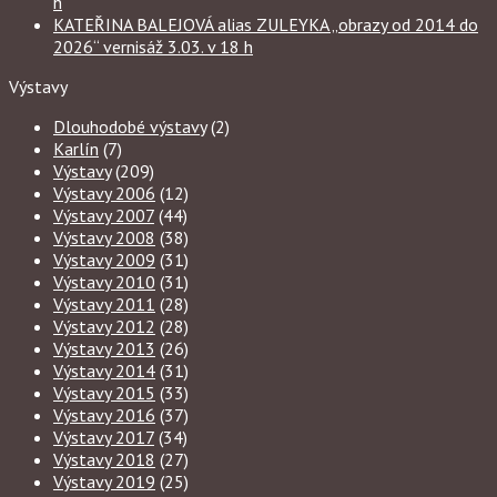
h
KATEŘINA BALEJOVÁ alias ZULEYKA „obrazy od 2014 do
2026“ vernisáž 3.03. v 18 h
Výstavy
Dlouhodobé výstavy
(2)
Karlín
(7)
Výstavy
(209)
Výstavy 2006
(12)
Výstavy 2007
(44)
Výstavy 2008
(38)
Výstavy 2009
(31)
Výstavy 2010
(31)
Výstavy 2011
(28)
Výstavy 2012
(28)
Výstavy 2013
(26)
Výstavy 2014
(31)
Výstavy 2015
(33)
Výstavy 2016
(37)
Výstavy 2017
(34)
Výstavy 2018
(27)
Výstavy 2019
(25)