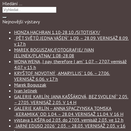
Hledání …
Nejnovější výstavy
HONZA HACHRAN 1.10-28.10 /SITOTISKY/
„PĚT SVĚTŮ JEDNA VÁŠEŃ“ 1.09. – 28.09. VERNISÁŽ 8.09.
v 17 h
MAREK BOGUSZAK/FOTOGRAFIE/ IVAN
JELINEK/PLATNA/ 1.08-28.08
WONA WENA „I pay, therefore I am“ 1.07. – 27.07. vernisáž
4.07. v 15 h
KRYŠTOF NOVOTNÝ „AMARYLLIS“ 1.06. – 27.06.
VERNISÁŽ 6.06. v 17 h
Marek Boguszak
Ivan Jelínek
GALERIE KARLÍN: JANA KAŠŠÁKOVÁ „BEZ SVOLENÍ“ 2.05.
– 27.05. VERNISÁŽ 2.05. V 14 H
GALERIE KARLÍN – ANNA SPACZYNSKA TOMSKA
„KERAMIKA“ OD 1.04. – 28.04. VERNISAŽ 11.04. V 16 H
výstava 1.KŠPA od 2.03. do 27.03. vernisáž 2.03. ve 12 h
„JARNÍ EDUSO 2026“ 2.03. – 28.03. VERNISÁŽ 2.03. v 16