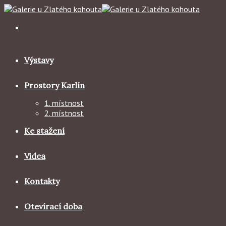
Skip
to
content
Výstavy
Prostory Karlín
1. místnost
2. místnost
Ke stažení
Videa
Kontakty
Otevírací doba