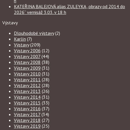
h
KATEŘINA BALEJOVÁ alias ZULEYKA „obrazy od 2014 do
2026“ vernisáž 3.03. v 18 h
Výstavy
Dlouhodobé výstavy
(2)
Karlín
(7)
Výstavy
(209)
Výstavy 2006
(12)
Výstavy 2007
(44)
Výstavy 2008
(38)
Výstavy 2009
(31)
Výstavy 2010
(31)
Výstavy 2011
(28)
Výstavy 2012
(28)
Výstavy 2013
(26)
Výstavy 2014
(31)
Výstavy 2015
(33)
Výstavy 2016
(37)
Výstavy 2017
(34)
Výstavy 2018
(27)
Výstavy 2019
(25)